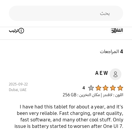
الفلاتر
ترتيب
Open Tooltip Layer
4
المراجعات
A E W
2025-09-22
Product Ratings :
4
Dubai, UAE
اللون : لافندر
| مكان التخزين : ‎256 GB‎
I have had this tablet for about a year, and it's
been very reliable. Fast charging, great quality,
fast software, and many other cool stuff. Only
issue is battery started to worsen after One UI 7.