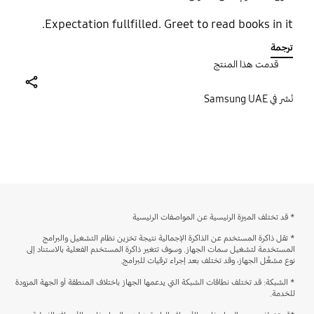
Expectation fullfilled. Greet to read books in it.
ترجمة
قدمت هذا المنتج
share
نُشر في Samsung UAE
bazaarvoice Certification Label
* قد تختلف الميزة الرئيسية عن المواصفات الرئيسية
* تقل ذاكرة المستخدم عن الذاكرة الإجمالية نتيجة تخزين نظام التشغيل والبرامج
المستخدمة لتشغيل سمات الجهاز. وسوف تتغير ذاكرة المستخدم الفعلية بالاستناد إلى
نوع مشغِّل الجهاز، وقد تختلف بعد إجراء ترقيات للبرامج.
* الشبكة: قد تختلف نطاقات الشبكة التي يدعمها الجهاز باختلاف المنطقة أو الجهة المزودة
للخدمة.