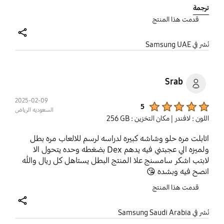
I'm hoping this is fixed with 8.
ترجمة
قدمت هذا المنتج
share
نُشر في Samsung UAE
Srab
2025-02-09
Product Ratings :
5
السعوديه الرياض
اللون : لافندر
| مكان التخزين : ‎256 GB‎
اتابلت مره حلو وشاشه كبيره لدراسه لرسم للالعاب مره بطل
ولميزه الي عجبتني فيه يدهم Dex بضغطه وحده يتحول الا
لابتب اشكر سامسنج علا المنتج البطل يستاهل كل ريال والله
انصح فيه وبشده 😘
قدمت هذا المنتج
share
نُشر في Samsung Saudi Arabia