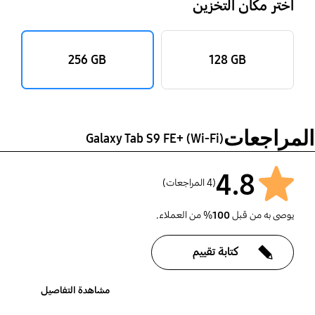
اختر مكان التخزين
‎256 GB‎
‎128 GB‎
المراجعات
Galaxy Tab S9 FE+ (Wi-Fi)
4.8
(4 المراجعات)
يوصى به من قبل
100
% من العملاء.
كتابة تقييم
مشاهدة التفاصيل