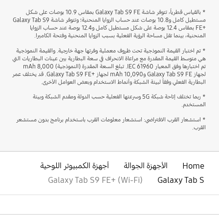
* بالقياس قطرياً، تتوفر شاشة Galaxy Tab S9 FE بمقاس 10.9 بوصات على شكل
مستطيل كامل و10.8 بوصات عند حساب الزوايا المنحنية؛ وتتوفر شاشة Galaxy Tab S9
FE+‎ بمقاس 12.4 بوصة على شكل مستطيل كامل و12.4 بوصة عند حساب الزوايا
المنحنية، بينما تقل مساحة الرؤية الفعلية بسبب الزوايا المنحنية وفتحة الكاميرا.
* تم اختبار القيمة النموذجية تحت ظروف معملية وفرتها جهة خارجية. والقيمة النموذجية
هي متوسط القيمة المقدرة مع مراعاة الانحراف في سعة البطارية بين عينات البطاريات التي
تم اختبارها وفق المعيار IEC 61960. تبلغ السعة المقدرة (النموذجية) 8,000 mAh
لجهاز Galaxy Tab S9 FE و10,090 mAh لجهاز Galaxy Tab S9 FE+‎. قد يختلف عمر
البطارية الفعلي وفقاً لبيئة الشبكة وأنماط الاستخدام وبعض العوامل الأخرى.
* ربما تختلف إتاحة شبكة 5G وسرعتها الفعلية حسب الدولة ومقدم الشبكة وبيئة
المستخدم.
* استشعار القرب الافتراضي: استشعار معلومات القرب باستخدام برنامج بدون مستشعر
القرب.
Home
الأجهزة الجوالة
أجهزة الكمبيوتر اللوحية
Galaxy Tab S9 FE+ (Wi-Fi)
Galaxy Tab S
افتح
Footer Navigation