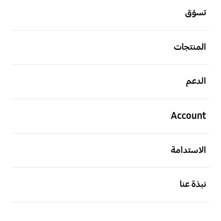
تسوّق
افتح
المنتجات
افتح
الدعم
افتح
Account
افتح
الاستدامة
افتح
نبذة عنا