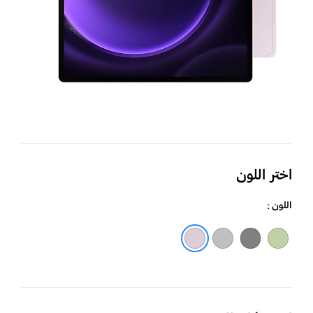
اختر اللون
اللون :
نعناعي
رمادي
فضي
لافندر