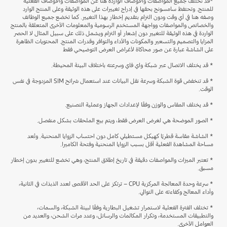
*قد تختلف جميع المواصفات والأوصاف الواردة هنا عن المواصفات والأوصاف الفعلية
للمنتج. وتحتفظ سامسونج بحقها في إدراج تغييرات على هذه الوثيقة وعلى المنتج الوارد
وصفه هنا في أي وقت ودون التزام بتقديم إخطار بهذا التغيير. كما تخضع جميع الوظائف
والخصائص والمواصفات وواجهة المستخدم الرسومية والمعلومات الأخرى المتعلقة بالمنتج
الواردة في هذه الوثيقة للتغيير دون إشعار أو التزام ويشمل ذلك على سبيل المثال لا الحصر
المزايا والتصميم والتسعير والمكونات والأداء والتوافر وقدرات المنتج. المحتويات الظاهرة
على الشاشة عبارة عن صور محاكاة لأغراض العرض التوضيحي فقط
* قد يختلف الاتصال عبر شبكة واي فاي وسرعته باختلاف البيئة المحيطة.
* قد تنخفض قوة الشبكة وسرعة نقل البيانات عند استعمال شرائح SIM المزدوجة في نفس
الوقت.
* قد يختلف المقاس والوزن وفقًا لإعدادات الجهاز وعملية التصنيع.
* الصور الموضحة هي لغرض العرض فقط، ويتم بيع الملحقات بشكل منفصل.
* الشاشة مقاسة قطريًا كهيكل مستطيلي كامل دون احتساب الزوايا المنحنية. وتُعد
مساحة المشاهدة الفعلية أقل بسبب الزوايا المنحنية وفتحة الكاميرا.
* تعتبر الميزات والمواصفات دقيقة في تاريخ إطلاق المنتج، وهي تخضع للتغيير بدون إخطار
مسبق.
* سرعة وحدة المعالجة المركزية CPU – ترتكز على الحد الأقصى لعدد الذبذات في الثانية،
وأداء المعالج وكفاءته على التوالي.
* تختلف الفترة الفعلية لاستمرار تشغيل البطارية وفقًا لبيئة الشبكة، والسمات،
والتطبيقات المستخدمة، وتكرار المكالمات والرسائل، وعدد مرات الشحن، والعديد من
العوامل الأخرى.