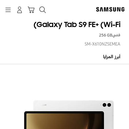
p
o
بحث
Navigation
سلة التسوق
تسجيل الدخول
t
Galaxy Tab S9 FE+ (Wi-Fi)
فضي
‎256 GB‎
SM-X610NZSEMEA
أبرز المزايا
axy
ab
S9
FE+
Wi-
Fi)