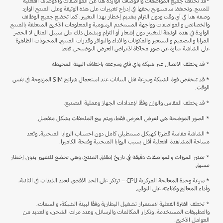
*قد تختلف جميع المواصفات والأوصاف الواردة هنا عن المواصفات والأوصاف الفعلية
للمنتج. وتحتفظ سامسونج بحقها في إدراج تغييرات على هذه الوثيقة وعلى المنتج الوارد
وصفه هنا في أي وقت ودون التزام بتقديم إخطار بهذا التغيير. كما تخضع جميع الوظائف
والخصائص والمواصفات وواجهة المستخدم الرسومية والمعلومات الأخرى المتعلقة بالمنتج
الواردة في هذه الوثيقة للتغيير دون إشعار أو التزام ويشمل ذلك على سبيل المثال لا الحصر
المزايا والتصميم والتسعير والمكونات والأداء والتوافر وقدرات المنتج. المحتويات الظاهرة
على الشاشة عبارة عن صور محاكاة لأغراض العرض التوضيحي فقط
* قد يختلف الاتصال عبر شبكة واي فاي وسرعته باختلاف البيئة المحيطة.
* قد تنخفض قوة الشبكة وسرعة نقل البيانات عند استعمال شرائح SIM المزدوجة في نفس
الوقت.
* قد يختلف المقاس والوزن وفقًا لإعدادات الجهاز وعملية التصنيع.
* الصور الموضحة هي لغرض العرض فقط، ويتم بيع الملحقات بشكل منفصل.
* الشاشة مقاسة قطريًا كهيكل مستطيلي كامل دون احتساب الزوايا المنحنية. وتُعد
مساحة المشاهدة الفعلية أقل بسبب الزوايا المنحنية وفتحة الكاميرا.
* تعتبر الميزات والمواصفات دقيقة في تاريخ إطلاق المنتج، وهي تخضع للتغيير بدون إخطار
مسبق.
* سرعة وحدة المعالجة المركزية CPU – ترتكز على الحد الأقصى لعدد الذبذات في الثانية،
وأداء المعالج وكفاءته على التوالي.
* تختلف الفترة الفعلية لاستمرار تشغيل البطارية وفقًا لبيئة الشبكة، والسمات،
والتطبيقات المستخدمة، وتكرار المكالمات والرسائل، وعدد مرات الشحن، والعديد من
العوامل الأخرى.