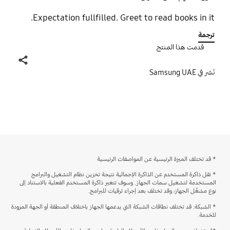
Expectation fullfilled. Greet to read books in it.
ترجمة
قدمت هذا المنتج
share
نُشر في Samsung UAE
bazaarvoice Certification Label
* قد تختلف الميزة الرئيسية عن المواصفات الرئيسية
* تقل ذاكرة المستخدم عن الذاكرة الإجمالية نتيجة تخزين نظام التشغيل والبرامج
المستخدمة لتشغيل سمات الجهاز. وسوف تتغير ذاكرة المستخدم الفعلية بالاستناد إلى
نوع مشغِّل الجهاز، وقد تختلف بعد إجراء ترقيات للبرامج.
* الشبكة: قد تختلف نطاقات الشبكة التي يدعمها الجهاز باختلاف المنطقة أو الجهة المزودة
للخدمة.