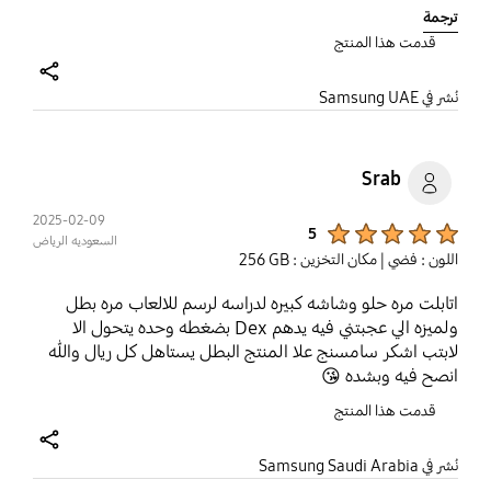
I'm hoping this is fixed with 8.
ترجمة
قدمت هذا المنتج
share
نُشر في Samsung UAE
Srab
2025-02-09
Product Ratings :
5
السعوديه الرياض
اللون : فضي
| مكان التخزين : ‎256 GB‎
اتابلت مره حلو وشاشه كبيره لدراسه لرسم للالعاب مره بطل
ولميزه الي عجبتني فيه يدهم Dex بضغطه وحده يتحول الا
لابتب اشكر سامسنج علا المنتج البطل يستاهل كل ريال والله
انصح فيه وبشده 😘
قدمت هذا المنتج
share
نُشر في Samsung Saudi Arabia