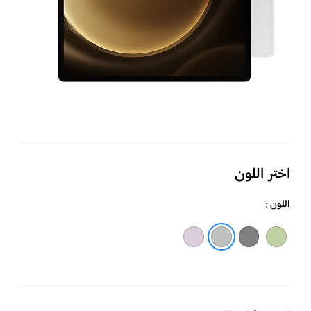
اختر اللون
اللون :
نعناعي
رمادي
فضي
لافندر