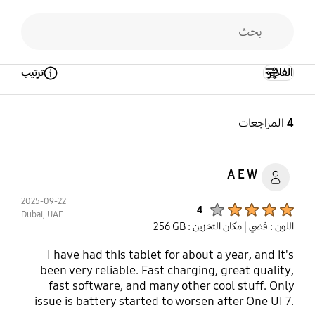
الفلاتر
ترتيب
Open Tooltip Layer
4
المراجعات
A E W
2025-09-22
Product Ratings :
4
Dubai, UAE
اللون : فضي
| مكان التخزين : ‎256 GB‎
I have had this tablet for about a year, and it's
been very reliable. Fast charging, great quality,
fast software, and many other cool stuff. Only
issue is battery started to worsen after One UI 7.