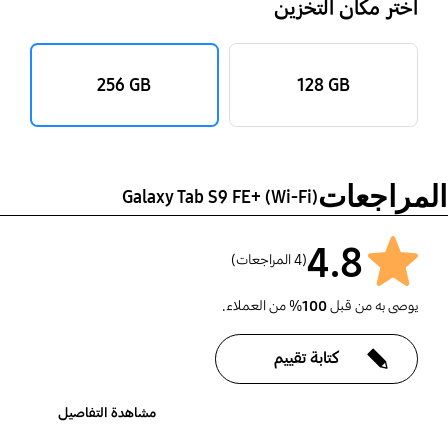
اختر مكان التخزين
‎256 GB‎
‎128 GB‎
المراجعات
Galaxy Tab S9 FE+ (Wi-Fi)
4.8
(4 المراجعات)
يوصى به من قبل
100
% من العملاء.
كتابة تقييم
مشاهدة التفاصيل