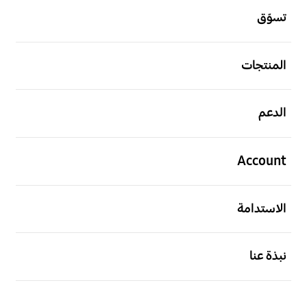
تسوّق
افتح
المنتجات
افتح
الدعم
افتح
Account
افتح
الاستدامة
افتح
نبذة عنا