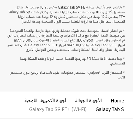
* بالقياس قطرياً، تتوفر شاشة Galaxy Tab S9 FE بمقاس 10.9 بوصات على شكل
مستطيل كامل و10.8 بوصات عند حساب الزوايا المنحنية؛ وتتوفر شاشة Galaxy Tab S9
FE+‎ بمقاس 12.4 بوصة على شكل مستطيل كامل و12.4 بوصة عند حساب الزوايا
المنحنية، بينما تقل مساحة الرؤية الفعلية بسبب الزوايا المنحنية وفتحة الكاميرا.
* تم اختبار القيمة النموذجية تحت ظروف معملية وفرتها جهة خارجية. والقيمة النموذجية
هي متوسط القيمة المقدرة مع مراعاة الانحراف في سعة البطارية بين عينات البطاريات التي
تم اختبارها وفق المعيار IEC 61960. تبلغ السعة المقدرة (النموذجية) 8,000 mAh
لجهاز Galaxy Tab S9 FE و10,090 mAh لجهاز Galaxy Tab S9 FE+‎. قد يختلف عمر
البطارية الفعلي وفقاً لبيئة الشبكة وأنماط الاستخدام وبعض العوامل الأخرى.
* ربما تختلف إتاحة شبكة 5G وسرعتها الفعلية حسب الدولة ومقدم الشبكة وبيئة
المستخدم.
* استشعار القرب الافتراضي: استشعار معلومات القرب باستخدام برنامج بدون مستشعر
القرب.
Home
الأجهزة الجوالة
أجهزة الكمبيوتر اللوحية
Galaxy Tab S9 FE+ (Wi-Fi)
Galaxy Tab S
افتح
Footer Navigation