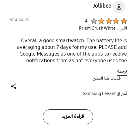
Jollibee
Product Ratings :
2024-04-25
4
اللون : Prism Crush White
Overall a good smartwatch. The battery life is
averaging about 7 days for my use. PLEASE add
Google Messages as one of the apps to receive
notifications from as not everyone uses the
standard OS messaging.
ترجمة
قدمت هذا المنتج
share
نُشر في Samsung Levant
قراءة المزيد