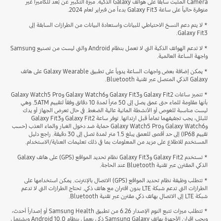
Camera المثبت سابقاً على هواتف Galaxy الذكية. ميزة التكبير عن بُعد للكاميرا غير
متوفرة حالياً على ساعة Galaxy Fit3 بدءاً من فبراير لعام 2024.
* لا يتم دعم النسخ الاحتياطي للبيانات واستعادة البيانات من الطرازات السابقة إلى
Galaxy Fit3.
* لا تدعم الهواتف الذكية التي لا تعمل بنظام Android والتي ليست من تصنيع Samsung
واجهة الساعة العالمية.
* يمكن إضافة بعض واجهات الساعة يدوياً على تطبيق Galaxy Wearable على هاتف
Galaxy الذكي المتصل عبر تقنية Bluetooth.
* تتميز ساعات Galaxy Fit2 وGalaxy Fit3 وGalaxy Watch6 وGalaxy Watch5 Pro
بأنها مقاومة للماء حتى عمق يصل إلى 50 متراً لمدة 10 دقائق وفقاً لتقييم 5ATM. وهي
ليست مناسبة للغوص أو الأنشطة المائية عالية الضغط. في حال تعرض الجهاز أو يدك
للبلل، يجب تجفيفهما تماماً قبل ارتدائها. توفر ساعة Galaxy Fit2 وGalaxy Fit3
وGalaxy Watch6 وGalaxy Watch5 Pro حماية ضد دخول الغبار والماء العذب (حسب
تقييم IP68) إلى حد أقصى للعمق يبلغ 1.5 متر لمدة تصل إلى 30 دقيقة. راجع دليل
المستخدم للاطلاع على مزيد من المعلومات بما في ذلك تعليمات العناية/الاستخدام.
* تستخدم Galaxy Fit2 وGalaxy Fit3 نظام تحديد المواقع (GPS) على هاتف Galaxy
الذكي المقترن عبر تقنية Bluetooth عند الحاجة.
* تتطلب وظيفة نظام تحديد المواقع (GPS) الاتصال بالإنترنت. يمكن استخدامها على
الطرازات التي تدعم شبكة LTE بدون اقتران مع هاتف ذكي. تحتاج الطرازات التي لا تدعم
شبكة LTE إلى الاتصال بهاتف ذكي مقترن عبر تقنية Bluetooth.
* تتطلب ميزات تتبع النوم الإصدار 6.26 من تطبيق Samsung Health أو إصداراً أحدث،
ويجب إقران الأجهزة بهاتف Samsung Galaxy ذكي يعمل بنظام Android 10.0 ويشتمل