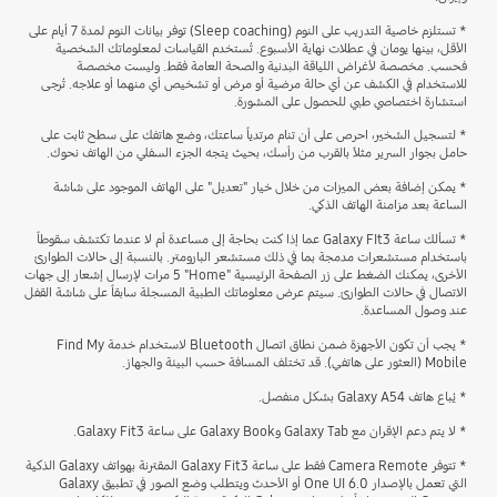
* تستلزم خاصية التدريب على النوم (Sleep coaching) توفر بيانات النوم لمدة 7 أيام على
الأقل، بينها يومان في عطلات نهاية الأسبوع. تُستخدم القياسات لمعلوماتك الشخصية
فحسب. مخصصة لأغراض اللياقة البدنية والصحة العامة فقط. وليست مخصصة
للاستخدام في الكشف عن أي حالة مرضية أو مرض أو تشخيص أي منهما أو علاجه. تُرجى
استشارة اختصاصي طبي للحصول على المشورة.
* لتسجيل الشخير، احرص على أن تنام مرتدياً ساعتك، وضع هاتفك على سطح ثابت على
حامل بجوار السرير مثلاً بالقرب من رأسك، بحيث يتجه الجزء السفلي من الهاتف نحوك.
* يمكن إضافة بعض الميزات من خلال خيار "تعديل" على الهاتف الموجود على شاشة
الساعة بعد مزامنة الهاتف الذكي.
* تسألك ساعة Galaxy FIt3 عما إذا كنت بحاجة إلى مساعدة أم لا عندما تكتشف سقوطاً
باستخدام مستشعرات مدمجة بما في ذلك مستشعر البارومتر. بالنسبة إلى حالات الطوارئ
الأخرى، يمكنك الضغط على زر الصفحة الرئيسية "Home" ‏5 مرات لإرسال إشعار إلى جهات
الاتصال في حالات الطوارئ. سيتم عرض معلوماتك الطبية المسجلة سابقاً على شاشة القفل
عند وصول المساعدة.
* يجب أن تكون الأجهزة ضمن نطاق اتصال Bluetooth لاستخدام خدمة Find My
Mobile (العثور على هاتفي). قد تختلف المسافة حسب البيئة والجهاز.
* يُباع هاتف Galaxy A54 بشكل منفصل.
* لا يتم دعم الإقران مع Galaxy Tab وGalaxy Book على ساعة Galaxy Fit3.
* تتوفر Camera Remote فقط على ساعة Galaxy Fit3 المقترنة بهواتف Galaxy الذكية
التي تعمل بالإصدار One UI 6.0 أو الأحدث ويتطلب وضع الصور في تطبيق Galaxy