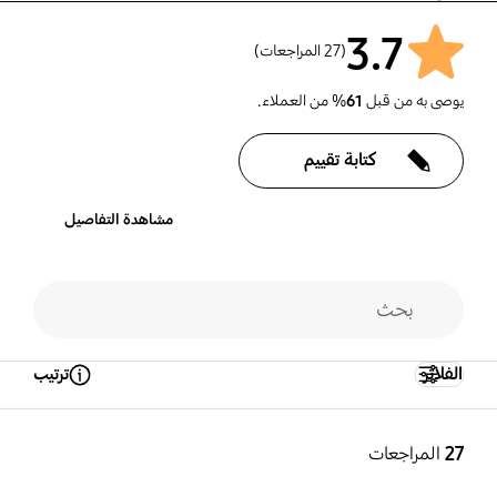
3.7
(27 المراجعات)
يوصى به من قبل
61
% من العملاء.
كتابة تقييم
مشاهدة التفاصيل
الفلاتر
ترتيب
Open Tooltip Layer
27
المراجعات