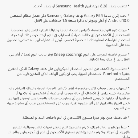
* تتطلب إصدار 6.26 من تطبيق Samsung Health أو إصدار أحدث.
* يجب إقران ساعة Galaxy Fit3 بهاتف Samsung Galaxy ذكي يعمل بنظام التشغيل
Android 10.0 أو أعلى وتتوفر له ذاكرة بسعة 1.5 جيجابايت على الأقل.
* ميزات تتبع النوم مخصصة لأغراض الصحة العامة واللياقة البدنية فقط. وغير مخصصة
للاستخدام في الكشف عن أي حالة مرضية أو اضطراب في النوم أو تشخيص ذلك أو علاجه.
تُستخدم القياسات لمعلوماتك الشخصية فحسب. تُرجى استشارة طبيب اختصاصي للحصول
منه على المشورة.
* ستلزم خاصية التدريب على النوم (Sleep coaching) توفر بيانات النوم لمدة 7 أيام على
الأقل، بما في ذلك يوما الإجازة.
* تتطلب ميزة الكشف عن الشخير استخدام الميكروفون على هاتف Galaxy الذكي المقترن
بتقنية Bluetooth. لاستخدام الميزة، يجب أن يكون الهاتف الذكي المقترن قريباً من
المستخدم.
* تنبيهات معدل ضربات القلب مخصصة فقط لأغراض الصحة العامة واللياقة البدنية. وغير
مخصصة لاستخدامها في اكتشاف أي حالة مرضية أو مرضية أو تشخيصها أو علاجها أو
مراقبتها أو إدارتها. لا ينبغي التعامل مع أي معلومات متعلقة بالصحة يتم الوصول إليها من
خلال الجهاز والتطبيق على أنها مشورة طبية. يجب على المستخدمين طلب أي مشورة طبية
من الطبيب.
* قد يختلف مدى توفر ميزة مستوى الأكسجين في الدم باختلاف البلد أو المنطقة.
* بدءاً من فبراير لعام 2024، لا يتم دعم ميزة تتبع معدل ضربات القلب ومراقبة الشعور
بالإجهاد في أنجولا، ولا يتم دعم ميزة تتبع مستوى الأكسجين في الدم في أنجولا وليبيا والجزائر
وإيران.