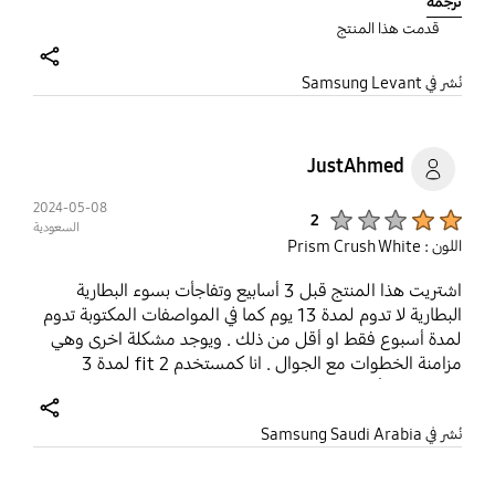
ترجمة
very light on my heand and comfortable.
قدمت هذا المنتج
share
نُشر في Samsung Levant
JustAhmed
2024-05-08
Product Ratings :
2
السعودية
اللون : Prism Crush White
اشتريت هذا المنتج قبل 3 أسابيع وتفاجأت بسوء البطارية
البطارية لا تدوم لمدة 13 يوم كما في المواصفات المكتوبة تدوم
لمدة أسبوع فقط او أقل من ذلك . ويوجد مشكلة اخرى وهي
مزامنة الخطوات مع الجوال . انا كمستخدم fit 2 لمدة 3
سنوات ارى أنها افضل من الاصدار الجديد fit 3.
share
نُشر في Samsung Saudi Arabia