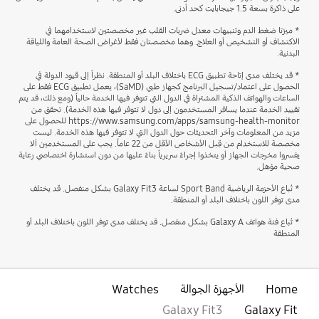
على ذاكرة بسعة 1.5 جيجابايت كحد أدنى.
* ميزتا ضغط الدم وتنبيهات معدل ضربات القلب غير مخصصتين لاستخدامهما في
الاكتشاف أو التشخيص أو العلاج. وهما مخصصتان فقط لأغراض الصحة العامة واللياقة
البدنية.
* قد يختلف مدى إتاحة تطبيق ECG باختلاف البلد أو المنطقة. نظراً إلى قيود الدولة في
الحصول على اعتماد/تسجيل البرنامج كجهاز طبي (SaMD)، يعمل تطبيق ECG فقط على
الساعات والهواتف الذكية المشتراة في الدول التي تتوفر فيها الخدمة حالياً (ومع ذلك، قد يتم
تقييد الخدمة عندما يسافر المستخدمون إلى دول لا تتوفر فيها هذه الخدمة). تحقق من
https://www.samsung.com/apps/samsung-health-monitor للحصول على
مزيد من المعلومات وآخر التحديثات حول الدول التي لا تتوفر فيها هذه الخدمة. ليست
مخصصة للاستخدام من قِبل الأشخاص الأقل من 22 عاماً. يجب على المستخدمين ألا
يفسروا مخرجات الجهاز أو يتخذوا إجراءً سريرياً بناءً عليها من دون استشارة اختصاصي رعاية
صحية مؤهل.
* تُباع الأحزمة الرياضية Sport Band لساعة Galaxy Fit3 بشكل منفصل. قد يختلف
مدى توفر اللون باختلاف البلد أو المنطقة.
* تُباع فئة هواتف Galaxy A بشكل منفصل. قد يختلف مدى توفر اللون باختلاف البلد أو
المنطقة
Home
الأجهزة الجوالة
Watches
Galaxy Fit3
Galaxy Fit