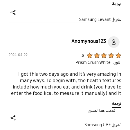
watch. Great price point. Beautiful design. I've
ترجمة
always preferred the squared off Galaxy fitness
watches to the round faced ones.
share
نُشر في Samsung Levant
Anomynous123
Product Ratings :
2024-04-29
5
اللون : Prism Crush White
I got this two days ago and it’s very amazing in
many ways. To begin with, the health features
include how much you eat and drink (you have to
enter the food kcal to measure it manually) and it
also has advanced sleep like the snore detection.
ترجمة
And then there’s a calculator which I have to say is
قدمت هذا المنتج
cute on the watch. It also has theatre mode which
prevents incoming notifications for when you’re
share
watching something. Its 60 hertz refresh rate is
نُشر في Samsung UAE