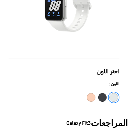
اختر اللون
اللون :
Pink
Dark Gray
Prism Crush White
المراجعات
Galaxy Fit3