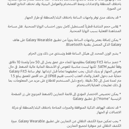
باختلاف المنطقة والإعدادات ونمط الاستخدام والعوامل البيئية؛ وقد تختلف النتائج الفعلية
عن الصورة.
* قد يختلف مدى توفر واجهات الساعة باختلاف البلد/المنطقة أو طراز الجهاز.
* يُقاس حجم الشاشة قطريّاً كمستطيل كامل بدون احتساب الزوايا المنحنية. تقل مساحة
المشاهدة الفعلية بسبب الزوايا المنحنية.
* يمكن إضافة بعض واجهات الساعة يدوياً من تطبيق Galaxy Wearable على هاتف
Galaxy الذكي المتصل بتقنية Bluetooth.
* يشير الوزن المحدد إلى هيكل الساعة فقط ويُستثني من ذلك وزن الحزام.
* تتميز ساعة Galaxy Fit3 بمقاومتها للماء حتى عمق يصل إلى 50 متراً ولمدة 10 دقائق
وفقاً لتقييم 5ATM. لكنها ليست مناسبة للغوص أو الأنشطة المائية عالية الضغط. في حال
تعرض الجهاز أو يديك للبلل، يجب تجفيفهما تماماً قبل ارتدائها. توفر ساعة Galaxy Fit3
حمايةً ضد دخول الغبار والماء العذب (حسب تقييم IP68) إلى حد أقصى للعمق يبلغ 1.5
متر لمدة تصل إلى 30 دقيقة. راجع دليل المستخدم للاطلاع على مزيد من المعلومات، بما
في ذلك تعليمات العناية/الاستخدام.
* يمكن تخصيص الاختصار المؤدي إلى قائمة التمارين (الضغط المزدوج على زر الصفحة
الرئيسية "Home") في تطبيق Galaxy
* قد تختلف الهواتف الذكية المتوافقة والميزات المتاحة باختلاف البلد/المنطقة أو شركة
الاتصالات أو الجهاز.
* يجب تمكين ميزة الكشف التلقائي عن التمارين على تطبيق Galaxy Wearable. ميزة
الكشف التلقائي غير متوفرة لجميع التمارين.