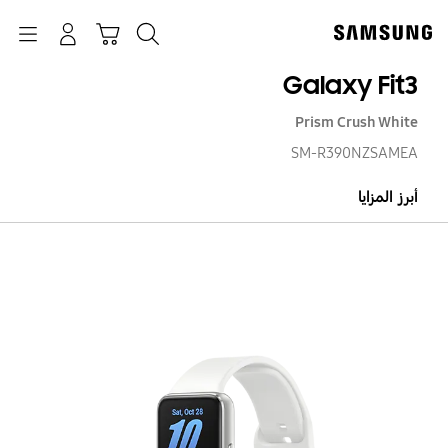
p
o
بحث
Navigation
سلة التسوق
تسجيل الدخول
t
Galaxy Fit3
Prism Crush White
SM-R390NZSAMEA
أبرز المزايا
axy
it3