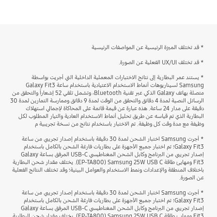
bazaarvoice Certification Label
* قد تختلف الميزة الرئيسية عن المواصفات الرئيسية
* قد تختلف UX/UI الفعلية عن الصورة.
* يستند عمر البطارية إلى نتائج الاختبارات المعملية الداخلية التي أجريت بواسطة
Samsung لسيناريوهات أنماط الاستخدام الاعتيادية باستخدام ساعة Galaxy Fit3
متصلة بهاتف Galaxy الذكي عبر تقنية Bluetooth، وتشمل تلقي 52 إشعاراً والتحقق من
الرسائل النصية لمدة 4 دقائق والتحقق من الوقت لمدة 9 دقائق وممارسة التمارين لمدة 30
دقيقة على مدار 24 ساعة. هذه عبارة عن قيمة قائمة على المحاكاة لإجمالي استهلاك
البطارية الذي تم قياسه عن طريق تحليل أنماط الاستخدام العادية والتيار المطلوب لكل
وظيفة مع مدة وقت كل وظيفة. تم الاختبار باستخدام نتائج من نسخة تجريبية م
* أجرت Samsung اختبار الشحن لمدة 30 دقيقة باستخدام إصدار تجريبي من ساعة
Galaxy Fit3؛ تم اختبار جميع الأجهزة على بطاريات فارغة الشحن بالكامل باستخدام
إصدار تجريبي من البرنامج وكابل الشحن المغناطيسي USB-C المرفق بساعة Galaxy
Fit3 ومهايئ طاقة Samsung 25W USB C ‏(EP-TA800). يختلف مقدار شحن البطارية
باختلاف المنطقة والإعدادات ونمط الاستخدام والعوامل البيئية؛ وقد تختلف النتائج الفعلية
عن الصورة.
* أجرت Samsung اختبار الشحن لمدة 30 دقيقة باستخدام إصدار تجريبي من ساعة
Galaxy Fit3؛ تم اختبار جميع الأجهزة على بطاريات فارغة الشحن بالكامل باستخدام
إصدار تجريبي من البرنامج وكابل الشحن المغناطيسي USB-C المرفق بساعة Galaxy
Fit3 ومهايئ طاقة Samsung 25W USB C ‏(EP-TA800). يختلف مقدار شحن البطارية