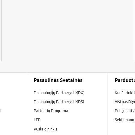
Pasaulinės Svetainės
Parduot
Technologijų Partnerystė(DX)
Kodėl rinkt
Technologijų Partnerystė(DS)
Visi pasiūl
i
Partnerių Programa
Prisijungti 
LED
Sekti mano
Puslaidininkis