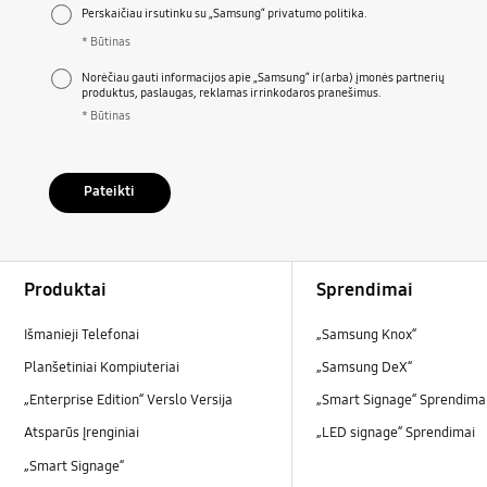
Perskaičiau ir sutinku su „Samsung“ privatumo politika.
* Būtinas
Norėčiau gauti informacijos apie „Samsung“ ir (arba) įmonės partnerių
produktus, paslaugas, reklamas ir rinkodaros pranešimus.
* Būtinas
Pateikti
Footer Navigation
Produktai
Sprendimai
Išmanieji Telefonai
„Samsung Knox“
Planšetiniai Kompiuteriai
„Samsung DeX“
„Enterprise Edition“ Verslo Versija
„Smart Signage“ Sprendima
Atsparūs Įrenginiai
„LED signage“ Sprendimai
„Smart Signage“