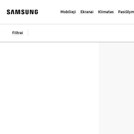
Skip
to
Mobilieji
Ekranai
Klimatas
Pasiūlym
content
Samsung
Filtrai
Filtrai
Filter Result