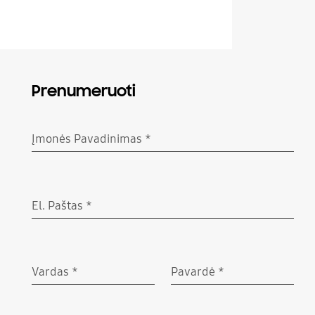
Prenumeruoti
Įmonės Pavadinimas
*
Būtinas
El. Paštas
*
Būtinas
Vardas
*
Pavardė
*
Būtinas
Būtinas