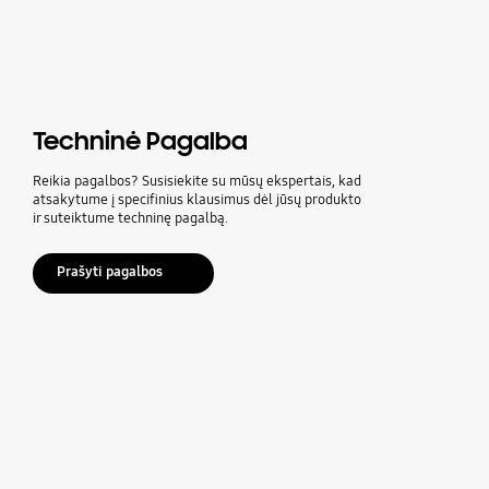
Techninė Pagalba
Reikia pagalbos? Susisiekite su mūsų ekspertais, kad
atsakytume į specifinius klausimus dėl jūsų produkto
ir suteiktume techninę pagalbą.
Prašyti pagalbos