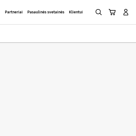
Paieška
Vežimėlis
Prisijungti
a
Partneriai
Pasaulinės svetainės
Klientui
Sort