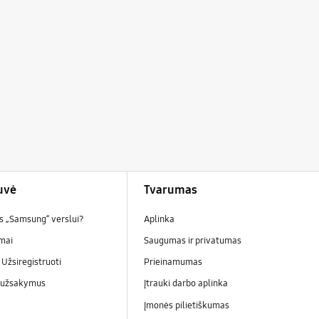
uvė
Tvarumas
is „Samsung“ verslui?
Aplinka
ymai
Saugumas ir privatumas
/ Užsiregistruoti
Prieinamumas
 užsakymus
Įtrauki darbo aplinka
Įmonės pilietiškumas