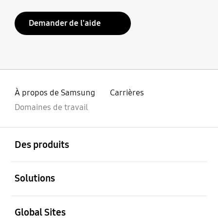
Demander de l'aide
À propos de Samsung
Carrières
Domaines de travail
ouvert
Footer Navigation
Des produits
ouvert
Solutions
ouvert
Global Sites