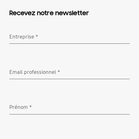
Recevez notre newsletter
Entreprise
*
Requis
Email professionnel
*
Requis
Prénom
*
Requis