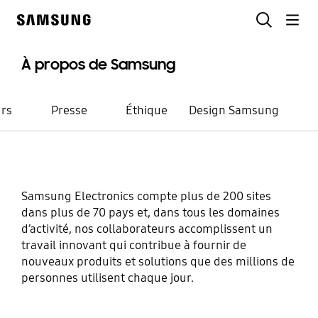
Skip
Chercher
to
Samsung
content
À propos de Samsung
urs
Presse
Éthique
Design Samsung
Domaines d’activité
Samsung Electronics compte plus de 200 sites
Faites
dans plus de 70 pays et, dans tous les domaines
d’activité, nos collaborateurs accomplissent un
progresser votre
travail innovant qui contribue à fournir de
nouveaux produits et solutions que des millions de
personnes utilisent chaque jour.
carrière vers de