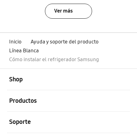
Ver más
Inicio
Ayuda y soporte del producto
Línea Blanca
Cómo instalar el refrigerador Samsung
abierto
Footer Navigation
Shop
abierto
Productos
abierto
Soporte
abierto