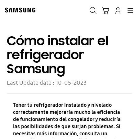
Skip
to
Búsqueda
Carrito
Registrarse
Navegación
content
Cómo instalar el
refrigerador
Samsung
Last Update date :
10-05-2023
Tener tu refrigerador instalado y nivelado
correctamente mejoraría mucho la eficiencia
de funcionamiento del congelador y reduciría
las posibilidades de que surjan problemas. Si
necesitas más información, consulta un