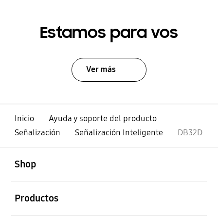
Estamos para vos
Ver más
Inicio
Ayuda y soporte del producto
Señalización
Señalización Inteligente
DB32D
abierto
Footer Navigation
Shop
abierto
Productos
abierto