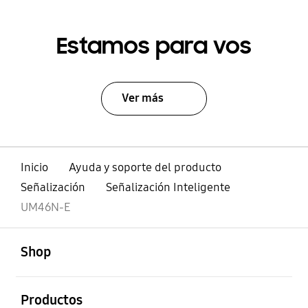
Estamos para vos
Ver más
Inicio
Ayuda y soporte del producto
Señalización
Señalización Inteligente
UM46N-E
abierto
Footer Navigation
Shop
abierto
Productos