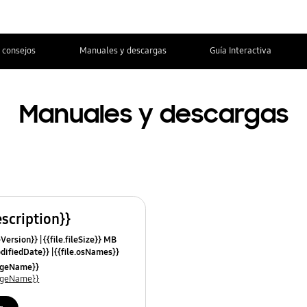
 consejos
Manuales y descargas
Guía Interactiva
Manuales y descargas
escription}}
leVersion}}
{{file.fileSize}} MB
odifiedDate}}
{{file.osNames}}
uageName}}
uageName}}