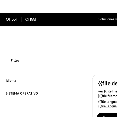
OH55F
OH55F
Soluciones y
Filtro
Idioma
{{file.d
Click to Expand
ver {{file.fi
SISTEMA OPERATIVO
{{file.fileM
Click to Expand
{{file.lang
{{file.lang