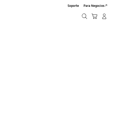
Soporte
Para Negocios
Búsqueda
Carrito
Registrarse/Sign-Up
Búsqueda