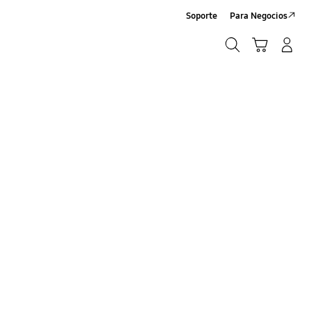
Soporte
Para Negocios
Búsqueda
Carrito
Registrarse/Sign-Up
Búsqueda