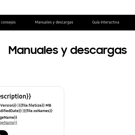
 consejos
Manuales y descargas
Guía Interactiva
Manuales y descargas
escription}}
leVersion}}
{{file.fileSize}} MB
odifiedDate}}
{{file.osNames}}
uageName}}
uageName}}