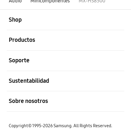
Audio
Minicomponentes
MX-HS8500
abierto
Footer Navigation
Shop
abierto
Productos
abierto
Soporte
abierto
Sustentabilidad
abierto
Sobre nosotros
Copyright© 1995-2026 Samsung. All Rights Reserved.