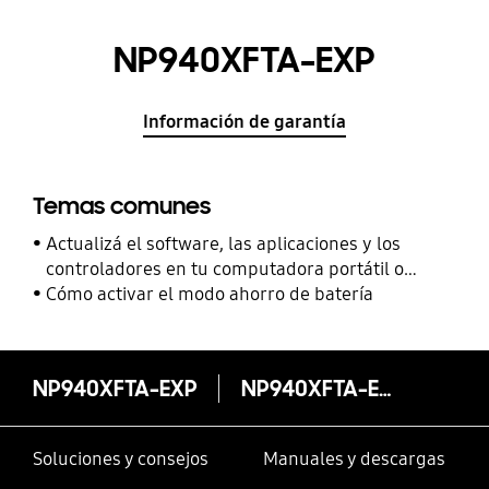
NP940XFTA-EXP
Información de garantía
Temas comunes
Actualizá el software, las aplicaciones y los
controladores en tu computadora portátil o
notebook Samsung
Cómo activar el modo ahorro de batería
NP940XFTA-EXP
NP940XFTA-EXP
Soluciones y consejos
Manuales y descargas