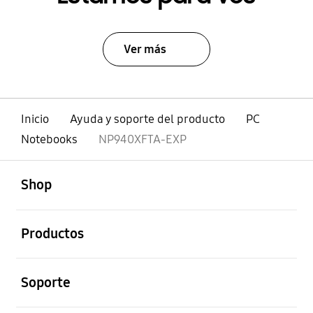
Ver más
Inicio
Ayuda y soporte del producto
PC
Notebooks
NP940XFTA-EXP
abierto
Footer Navigation
Shop
abierto
Productos
abierto
Soporte
abierto