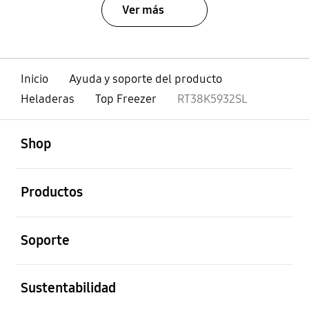
Ver más
Inicio
Ayuda y soporte del producto
Heladeras
Top Freezer
RT38K5932SL
abierto
Footer Navigation
Shop
abierto
Productos
abierto
Soporte
abierto
Sustentabilidad