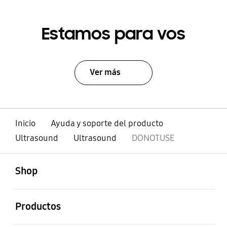
Estamos para vos
Ver más
Inicio
Ayuda y soporte del producto
Ultrasound
Ultrasound
DONOTUSE
abierto
Footer Navigation
Shop
abierto
Productos
abierto