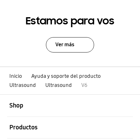
Estamos para vos
Ver más
Inicio
Ayuda y soporte del producto
Ultrasound
Ultrasound
V6
abierto
Footer Navigation
Shop
abierto
Productos
abierto