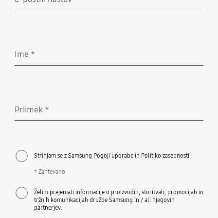
Zahtevano
Ime
*
Zahtevano
Priimek
*
Zahtevano
Strinjam se z Samsung Pogoji uporabe in Politiko zasebnosti
* Zahtevano
Želim prejemati informacije o proizvodih, storitvah, promocijah in
tržnih komunikacijah družbe Samsung in / ali njegovih
partnerjev.