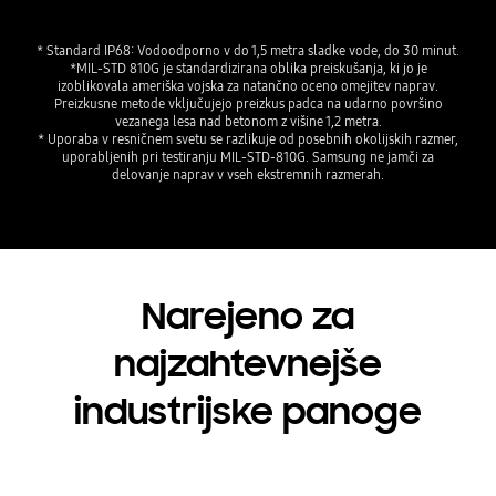
* Standard IP68: Vodoodporno v do 1,5 metra sladke vode, do 30 minut.
*MIL-STD 810G je standardizirana oblika preiskušanja, ki jo je
izoblikovala ameriška vojska za natančno oceno omejitev naprav.
Preizkusne metode vključujejo preizkus padca na udarno površino
vezanega lesa nad betonom z višine 1,2 metra.
* Uporaba v resničnem svetu se razlikuje od posebnih okolijskih razmer,
uporabljenih pri testiranju MIL-STD-810G. Samsung ne jamči za
delovanje naprav v vseh ekstremnih razmerah.
Narejeno za
najzahtevnejše
industrijske panoge