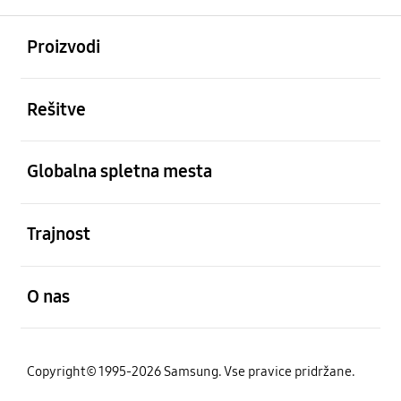
odprto
Footer Navigation
Proizvodi
odprto
Rešitve
odprto
Globalna spletna mesta
odprto
Trajnost
odprto
O nas
Copyright© 1995-2026 Samsung. Vse pravice pridržane.