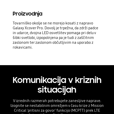
Proizvodnja
Tovarniško okolje se ne morejo kosati z napravo
Galaxy Xcover Pro. Dovolj je trpežna, da zdrži padce
in udarce, dvojna LED osvetlitev pomaga pri delu v
šibki svetlobi, izpopolnjena pa je tudi z zaščitnim
zaslonom ter zaslonom občutljivim na uporabo z
rokavicami.
Komunikacija v kriznih
situacijah
V izrednih razmerah potrebujete zanesljive naprave.
Izognite se nestabilnim omrežjem v času krize z Mission
Critical 'pritisni za govor' funkcijo (MCPTT) prek LTE