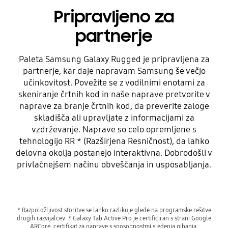
Pripravljeno za
partnerje
Paleta Samsung Galaxy Rugged je pripravljena za
partnerje, kar daje napravam Samsung še večjo
učinkovitost. Povežite se z vodilnimi enotami za
skeniranje črtnih kod in naše naprave pretvorite v
naprave za branje črtnih kod, da preverite zaloge
skladišča ali upravljate z informacijami za
vzdrževanje. Naprave so celo opremljene s
tehnologijo RR * (Razširjena Resničnost), da lahko
delovna okolja postanejo interaktivna. Dobrodošli v
privlačnejšem načinu obveščanja in usposabljanja.
* Razpoložljivost storitve se lahko razlikuje glede na programske rešitve
drugih razvijalcev. * Galaxy Tab Active Pro je certificiran s strani Google
ARCore, certifikat za naprave s sposobnostmi sledenja gibanja,