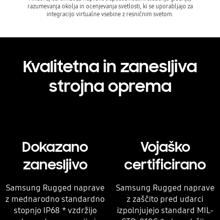
razumevanja okolja in ocenjevanja svetlosti, ki se uporabljajo za
integracijo virtualne vsebine z resničnim svetom.
Kvalitetna in zanesljiva
strojna oprema
Dokazano
Vojaško
zanesljivo
certificirano
Samsung Rugged naprave
Samsung Rugged naprave
z mednarodno standardno
z zaščito pred udarci
stopnjo IP68 * vzdržijo
izpolnjujejo standard MIL-