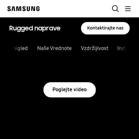
Skip
Iskanje
to
Samsung
content
Rugged naprave
Kontaktirajte nas
Pregled
Naše Vrednote
Vzdržljivost
Industrij
Poglejte video