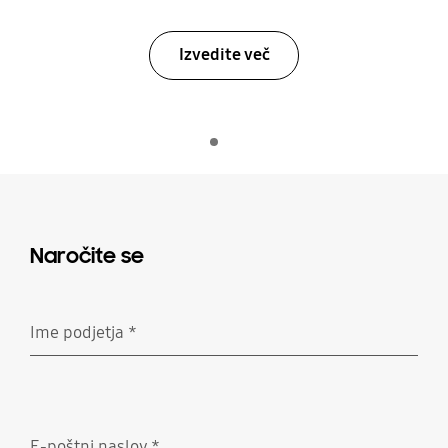
Izvedite več
Indicator 1
Predvajaj
Naročite se
Ime podjetja
*
Zahtevano
E-poštni naslov
*