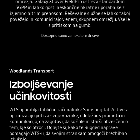
omrežja. Galaxy XCover FieldPro ustreza standardom
3GPP in lahko gosti neskončne hkratne uporabnike z
izjemno hitrim prenosom. Reševalne službe se lahko takoj
povežejo in komunicirajo v enem, skupnem omrežju. Vse le
s pritiskom na gumb.
Dostopno samo za nekatere države
Woodlands Transport
Izboljševanje
učinkovitosti
WTS uporablja tablične računalnike Samsung Tab Active z
optimizacijo poti za svoje voznike, udeležbo v prometu in
komunikacijo, da zagotovi, da so šole in starši obveščeni o
tem, kje so otroci. Oglejte si, kako te Rugged naprave
pomagajo WTS-u, da svojim strankam omogoči brezhibno
izkušnjo.