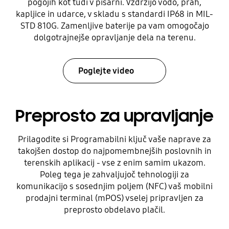
pogojih kot tudi v pisarni. Vzdržijo vodo, prah,
kapljice in udarce, v skladu s standardi IP68 in MIL-
STD 810G. Zamenljive baterije pa vam omogočajo
dolgotrajnejše opravljanje dela na terenu.
Poglejte video
Preprosto za upravljanje
Prilagodite si Programabilni ključ vaše naprave za
takojšen dostop do najpomembnejših poslovnih in
terenskih aplikacij - vse z enim samim ukazom.
Poleg tega je zahvaljujoč tehnologiji za
komunikacijo s sosednjim poljem (NFC) vaš mobilni
prodajni terminal (mPOS) vselej pripravljen za
preprosto obdelavo plačil.