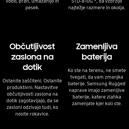
vodo, prah, umazanijo in
STD-810G *, da vzdržijo
pesek.
najtežje razmere in okolja.
Občutljivost
Zamenljiva
zaslona na
baterija
dotik
Ko ste na terenu, ne smete
tvegati, da vam zmanjka
Ostanite zaščiteni. Ostanite
baterije. Samsung Rugged
produktivni. Nastavitve
naprave imajo zamenljive
občutljivosti zaslona na
baterije, katere zlahka
dotik zagotavljajo, da se
zamenjate kjer koli ste.
zasloni odzivajo tudi, ko
nosite rokavice.