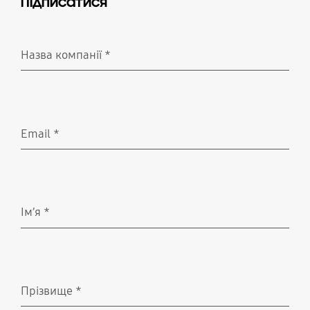
Підписатися
Назва компанії
*
Необхідно вказати
Email
*
Необхідно вказати
Ім’я
*
Необхідно вказати
Прізвище
*
Необхідно вказати