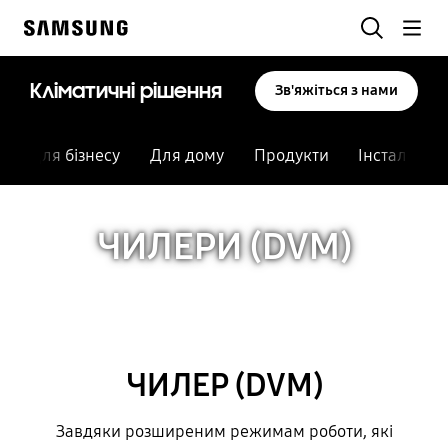
Skip
Пошук
to
Samsung
content
Кліматичні рішення
Зв'яжіться з нами
Для бізнесу
Для дому
Продукти
Інсталяція
ЧИЛЕРИ (DVM)
ЧИЛЕР (DVM)
Завдяки розширеним режимам роботи, які