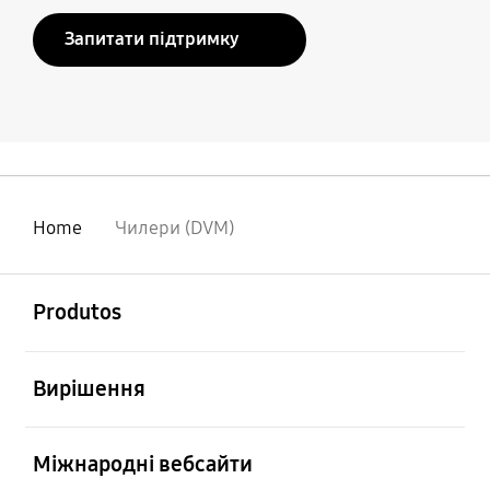
Запитати підтримку
Home
Чилери (DVM)
відчинено
Footer Navigation
Produtos
відчинено
Вирішення
відчинено
Міжнародні вебсайти