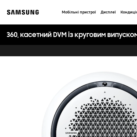
Skip
to
Мобільні пристрої
Дисплеї
Кондиці
content
Samsung
360, касетний DVM із круговим випуско