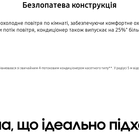
Безлопатева конструкція
рохолодне повітря по кімнаті, забезпечуючи комфортне ох
 потік повітря, кондиціонер також випускає на 25%" біл
внювався зі звичайним 4-потоковим кондиціонером касетного типу**. У радіусі 5 м відсутн
а, що ідеально під