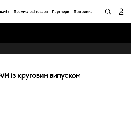
Пошук
Увійти в акаунт
вачів
Промислові товари
Партнери
Підтримка
DVM із круговим випуском