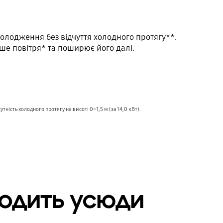
олодження без відчуття холодного протягу**.
ьше повітря* та поширює його далі.
ість холодного протягу на висоті 0~1,5 м (за 14,0 кВт).
ходить усюди