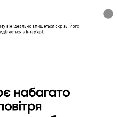
у він ідеально впишеться скрізь. Його
іляється в інтер’єрі.
є набагато
повітря