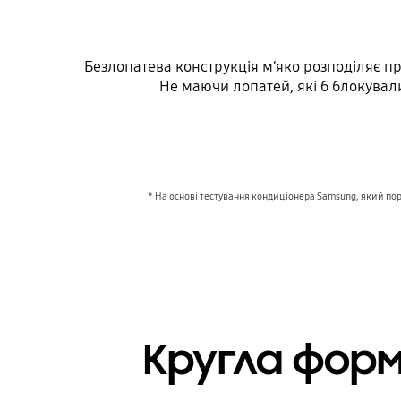
Безлопатева конструкція м’яко розподіляє п
Не маючи лопатей, які б блокували
* На основі тестування кондиціонера Samsung, який порі
Кругла форм