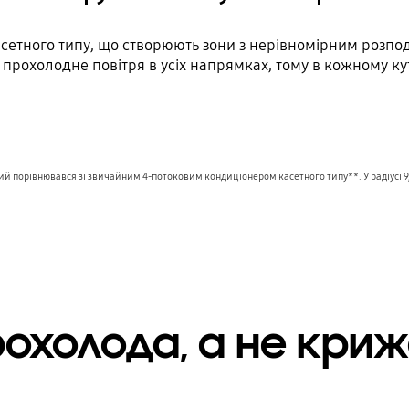
асетного типу, що створюють зони з нерівномірним розпод
 прохолодне повітря в усіх напрямках, тому в кожному к
ий порівнювався зі звичайним 4-потоковим кондиціонером касетного типу**. У радіусі 9,
охолода, а не криж