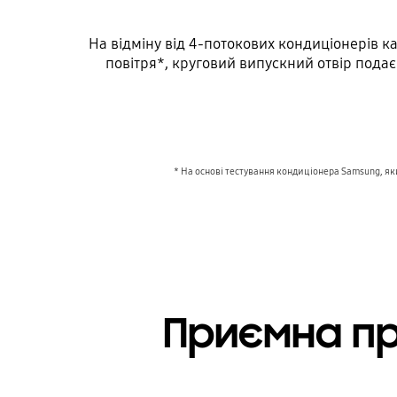
На відміну від 4-потокових кондиціонерів к
повітря*, круговий випускний отвір подає
* На основі тестування кондиціонера Samsung, як
Приємна пр