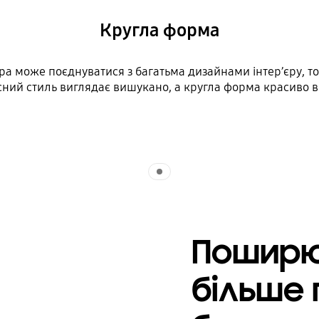
Кругла форма
а може поєднуватися з багатьма дизайнами інтер’єру, том
сний стиль виглядає вишукано, а кругла форма красиво вид
Indicator 1
Поширю
більше 