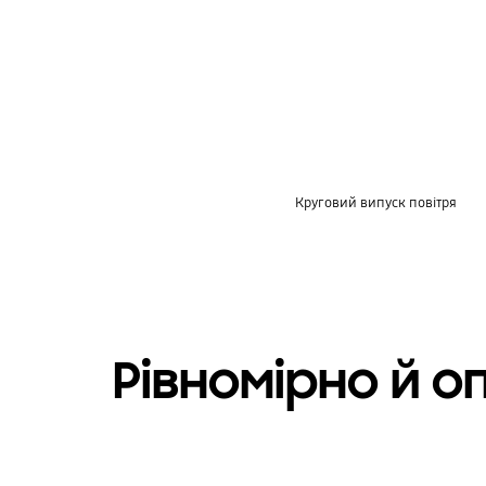
key features
Круговий випуск повітря
Рівномірно й 