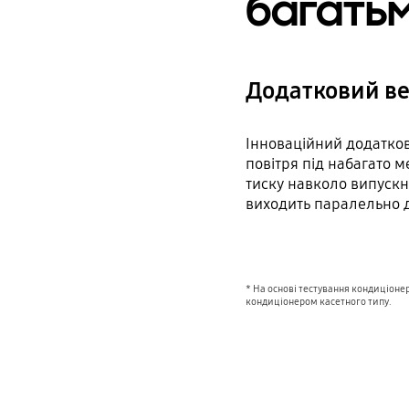
багать
Додатковий в
Інноваційний додатко
повітря під набагато 
тиску навколо випускн
виходить паралельно д
* На основі тестування кондиціон
кондиціонером касетного типу.