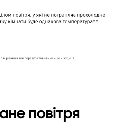
ілом повітря, у які не потрапляє прохолодне
утку кімнати буде однакова температура**.
3 м різниця температур ставить менше ніж 0,6 °C.
ане повітря