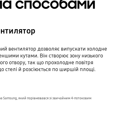
ма способами
ентилятор
вий вентилятор дозволяє випускати холодне
меншими кутами. Він створює зону низького
ого отвору, так що прохолодне повітря
о стелі й розсіюється по ширшій площі.
ера Samsung, який порівнювався зі звичайним 4-потоковим