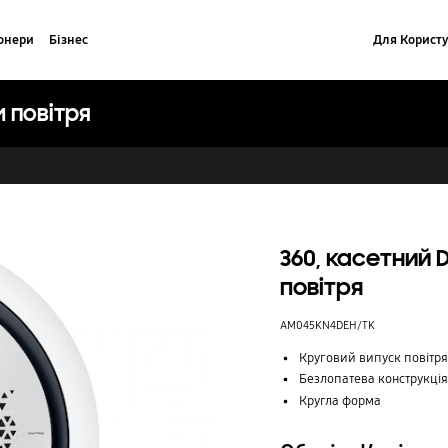
онери
Бізнес
Для Користу
м повітря
360, касетний 
повітря
AM045KN4DEH/TK
Круговий випуск повітря
Безлопатева конструкція
Кругла форма