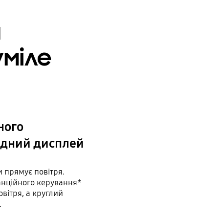
а
уміле
ного
іодний дисплей
и прямує повітря.
анційного керування*
вітря, а круглий
.