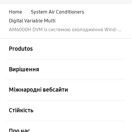
Home
System Air Conditioners
Digital Variable Multi
AM6000H DVM із системою охолодження Wind-Free™
відчинено
Footer Navigation
Produtos
відчинено
Вирішення
відчинено
Міжнародні вебсайти
відчинено
Стійкість
відчинено
Про нас