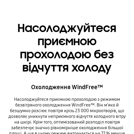
Насолоджуйтеся
приємною
прохолодою без
відчуття холоду
Охолодження WindFree™
Насолоджуйтеся приємною прохолодою з режимом
безвітряного охолодження WindFree™. Він м’яко й
безшумно розсіює повітря крізь 23 000 мікроотворів, що
дозволяє уникнути неприємного відчуття холодного вітру
на шкірі. Крім того, оптимізований розподіл повітря
забезпечує значно рівномірніше охолодження більшої
площі. А ще в цьому режимі витрачається на 77 % менше