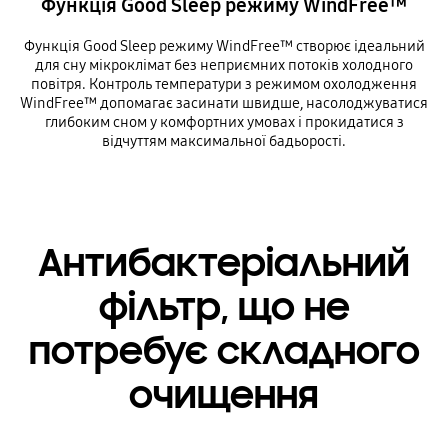
Функція Good Sleep режиму WindFree™
Функція Good Sleep режиму WindFree™ створює ідеальний
для сну мікроклімат без неприємних потоків холодного
повітря. Контроль температури з режимом охолодження
WindFree™ допомагає засинати швидше, насолоджуватися
глибоким сном у комфортних умовах і прокидатися з
відчуттям максимальної бадьорості.
Антибактеріальний
фільтр, що не
потребує складного
очищення