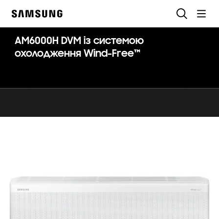
Skip
Пошук
to
Samsung
content
AM6000H DVM із системою
охолодження Wind-Free™