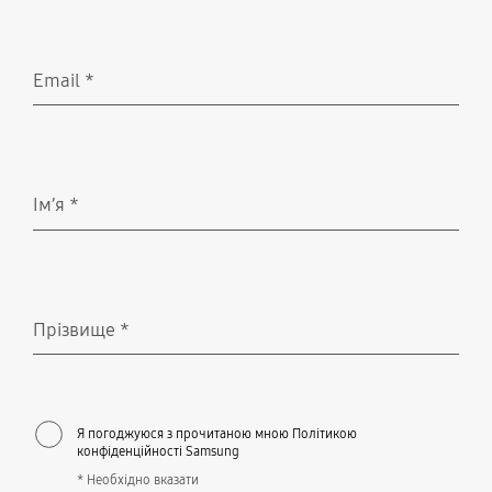
Email
*
Необхідно вказати
Ім’я
*
Необхідно вказати
Прізвище
*
Необхідно вказати
Я погоджуюся з прочитаною мною Політикою
конфіденційності Samsung
* Необхідно вказати