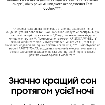
енергії, ніж у режимі швидкого охолодження Fast
Cooling***.
* Американська спілка інженерів з опалення, охолодження та
кондиціонування повітря (ASHRAE) визначає «нерухоме повітря» як рух
повітря зі швидкістю, нижчою за 0,15 м/с, що не викликає відчуття
холодного протягу**. Протестовано на моделі AR12TXCAAWKNEU. У
режимі WindFree™ рівень шуму становить усього 23 дБ, тоді як у
звичайної моделі Samsung цей показник сягає 26 дБ***. Випробувано на
моделі AR07T9170HA3, виходячи з показників енергоспоживання в
режимі швидкого охолодження Fast Cooling, який порівнювався з
режимом охолодження WindFree™.
Значно кращий сон
протягом усієї ночі