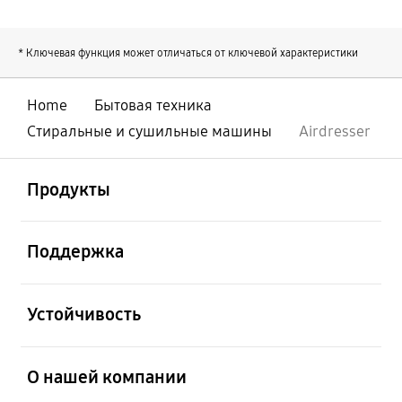
* Ключевая функция может отличаться от ключевой характеристики
Home
Бытовая техника
Стиральные и сушильные машины
Airdresser
открыто
Footer Navigation
Продукты
открыто
Поддержка
открыто
Устойчивость
открыто
О нашей компании