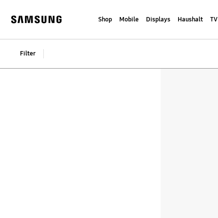
Skip
to
Shop
Mobile
Displays
Haushalt
TV
content
Samsung
Filter
Filter
Filter Result