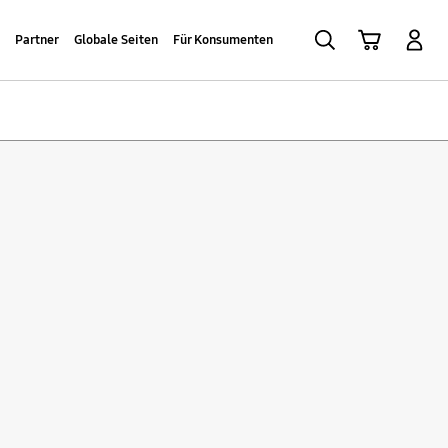
Suchen
Warenkorb
Anmelden
Partner
Globale Seiten
Für Konsumenten
Sort