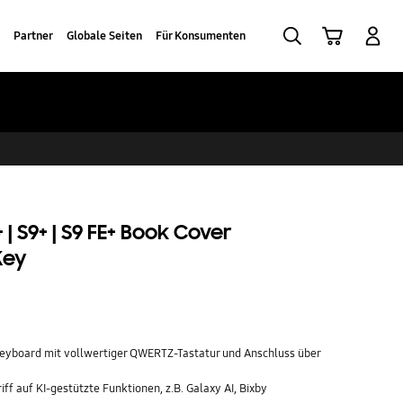
Suchen
Warenkorb
Anmelden
Partner
Globale Seiten
Für Konsumenten
| S9+ | S9 FE+ Book Cover
Key
Keyboard mit vollwertiger QWERTZ-Tastatur und Anschluss über
iff auf KI-gestützte Funktionen, z.B. Galaxy AI, Bixby