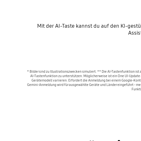
Mit der AI-Taste kannst du auf den KI-gest
Assis
* Bilder sind zu Illustrationszwecken simuliert. ** Die AI-Tastenfunktion is
AI-Tastenfunktion zu unterstützen. Möglicherweise ist ein One UI-Update
Gerätemodell variieren. Erfordert die Anmeldung bei einem Google-Konto
Gemini-Anmeldung wird für ausgewählte Geräte und Länder eingeführt - meld
Funkti