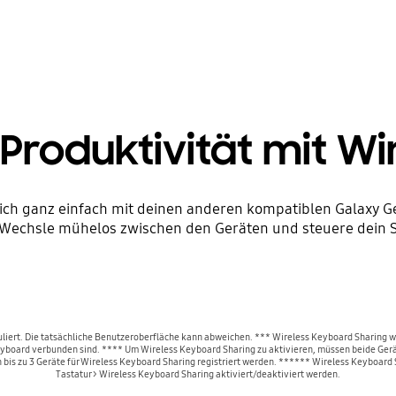
Produktivität mit Wi
dich ganz einfach mit deinen anderen kompatiblen Galaxy G
. Wechsle mühelos zwischen den Geräten und steuere dein S
simuliert. Die tatsächliche Benutzeroberfläche kann abweichen. *** Wireless Keyboard Sharing 
 Keyboard verbunden sind. **** Um Wireless Keyboard Sharing zu aktivieren, müssen beide Ge
is zu 3 Geräte für Wireless Keyboard Sharing registriert werden. ****** Wireless Keyboard S
Tastatur > Wireless Keyboard Sharing aktiviert/deaktiviert werden.