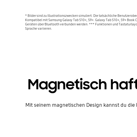
* Bilder sind zu Illustrationszwecken simuliert. Die tatsächliche Benutzerob
Kompatibel mit Samsung Galaxy Tab S10+, S9+. Galaxy Tab S10+, S9+ Book C
Geräten über Bluetooth verbunden werden. *** Funktionen und Tastaturlayo
Sprache variieren.
Magnetisch haf
Mit seinem magnetischen Design kannst du die 