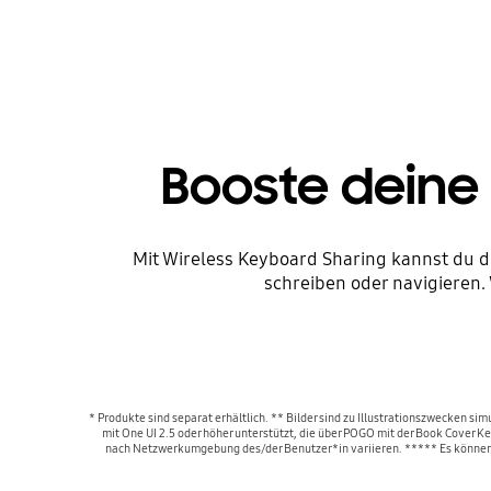
Booste deine 
Mit Wireless Keyboard Sharing kannst du 
schreiben oder navigieren
* Produkte sind separat erhältlich. ** Bilder sind zu Illustrationszwecken 
mit One UI 2.5 oder höher unterstützt, die über POGO mit der Book Cover
nach Netzwerkumgebung des/der Benutzer*in variieren. ***** Es können b