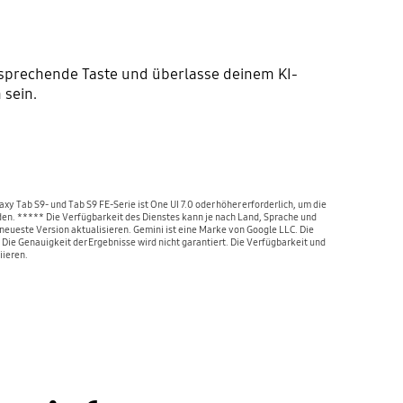
ntsprechende Taste und überlasse deinem KI-
 sein.
xy Tab S9- und Tab S9 FE-Serie ist One UI 7.0 oder höher erforderlich, um die
den. ***** Die Verfügbarkeit des Dienstes kann je nach Land, Sprache und
eueste Version aktualisieren. Gemini ist eine Marke von Google LLC. Die
ie Genauigkeit der Ergebnisse wird nicht garantiert. Die Verfügbarkeit und
iieren.