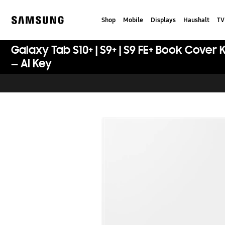
Skip
to
Shop
Mobile
Displays
Haushalt
TV
content
Samsung
Galaxy Tab S10+ | S9+ | S9 FE+ Book Cover
— AI Key