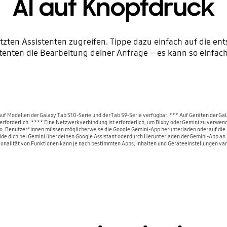
AI auf Knopfdruck
ützten Assistenten zugreifen. Tippe dazu einfach auf die e
tenten die Bearbeitung deiner Anfrage – es kann so einfach
t auf Modellen der Galaxy Tab S10-Serie und der Tab S9-Serie verfügbar. *** Auf Geräten der Gala
 erforderlich. **** Eine Netzwerkverbindung ist erforderlich, um Bixby oder Gemini zu verwen
. Benutzer*innen müssen möglicherweise die Google Gemini-App herunterladen oder auf die n
e dich bei Gemini über deinen Google Assistant oder durch Herunterladen der Gemini-App an. D
onalität von Funktionen kann je nach bestimmten Apps, Inhalten und Geräteeinstellungen var