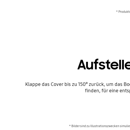
* Produkt
Aufstell
Klappe das Cover bis zu 150° zurück, um das B
finden, für eine ent
* Bilder sind zu Illustrationszwecken simul