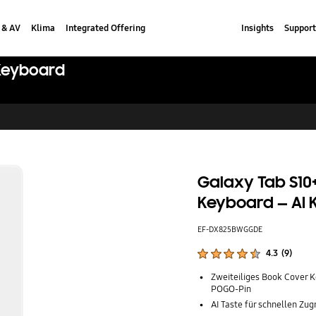
 & AV
Klima
Integrated Offering
Insights
Support
 Keyboard
Galaxy Tab S10+ 
Keyboard — AI 
EF-DX825BWGGDE
Produktbewertungen :
4.3
(
9
)
Anzahl der Bewertungen :
Zweiteiliges Book Cover 
POGO-Pin
AI Taste für schnellen Zugr