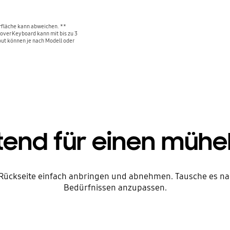
erfläche kann abweichen. **
over Keyboard kann mit bis zu 3
ut können je nach Modell oder
tend für einen mühe
Rückseite einfach anbringen und abnehmen. Tausche es nac
Bedürfnissen anzupassen.