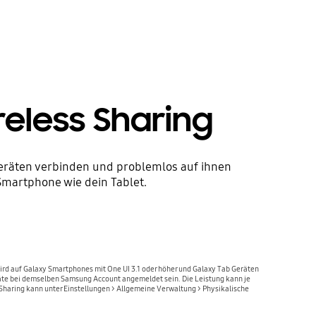
reless Sharing
eräten verbinden und problemlos auf ihnen
martphone wie dein Tablet.
wird auf Galaxy Smartphones mit One UI 3.1 oder höher und Galaxy Tab Geräten
räte bei demselben Samsung Account angemeldet sein. Die Leistung kann je
haring kann unter Einstellungen > Allgemeine Verwaltung > Physikalische