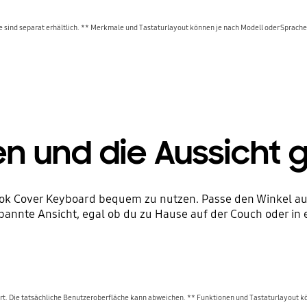
e sind separat erhältlich. ** Merkmale und Tastaturlayout können je nach Modell oder Sprache 
en und die Aussicht
ook Cover Keyboard bequem zu nutzen. Passe den Winkel auf 
spannte Ansicht, egal ob du zu Hause auf der Couch oder in 
iert. Die tatsächliche Benutzeroberfläche kann abweichen. ** Funktionen und Tastaturlayout k