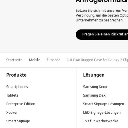
Setzen Sie sich mit unserem Ver
Verbindung, um die besten Optio
Unternehmen zu besprechen.
Fragen Sie einen Rückruf a
Startseite
Mobile
Zubehör
SHLDAir Rugged Case for Galaxy Z Fli
Footer Navigation
Produkte
Lösungen
Smartphones
Samsung Knox
Tablets
Samsung DeX
Enterprise Edition
Smart Signage-Lösungen
Xcover
LED Signage-Lösungen
Smart Signage
TVs für Werbezwecke