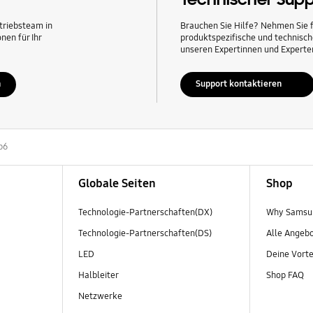
triebsteam in
Brauchen Sie Hilfe? Nehmen Sie f
nen für Ihr
produktspezifische und technisc
unseren Expertinnen und Experten
n
Support kontaktieren
p6
Globale Seiten
Shop
Technologie-Partnerschaften(DX)
Why Samsun
Technologie-Partnerschaften(DS)
Alle Angeb
LED
Deine Vorte
Halbleiter
Shop FAQ
Netzwerke