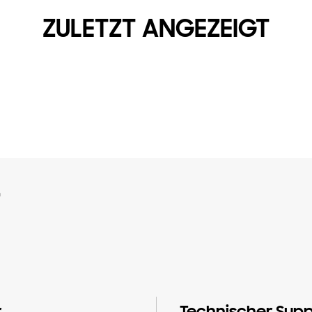
ZULETZT ANGEZEIGT
n
r
Technischer Supp