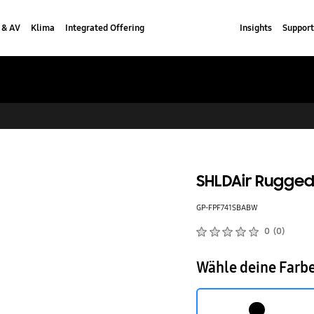
 & AV
Klima
Integrated Offering
Insights
Support
SHLDAir Rugged 
GP-FPF741SBABW
Produktbewertungen :
0
(
0
)
Anzahl der Bewertungen :
Wähle deine Farb