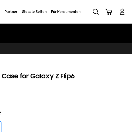
Suchen
Warenkorb
Anmelden
Partner
Globale Seiten
Für Konsumenten
Case for Galaxy Z Flip6
e