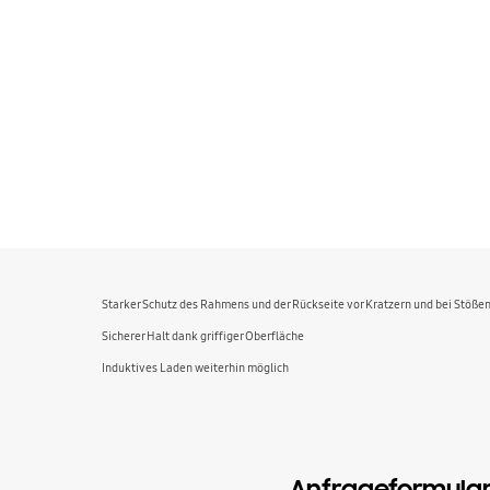
Starker Schutz des Rahmens und der Rückseite vor Kratzern und bei Stöße
Sicherer Halt dank griffiger Oberfläche
Induktives Laden weiterhin möglich
Anfrageformula