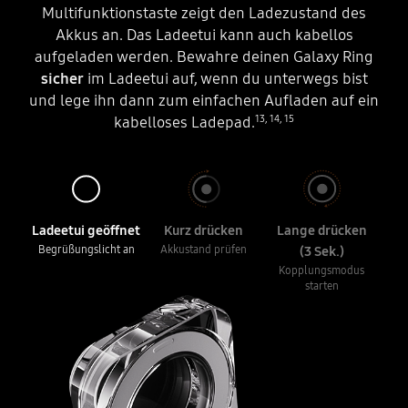
Multifunktionstaste zeigt den Ladezustand des
Akkus an. Das Ladeetui kann auch kabellos
aufgeladen werden. Bewahre deinen Galaxy Ring
sicher
im Ladeetui auf, wenn du unterwegs bist
und lege ihn dann zum einfachen Aufladen auf ein
13
,
14
,
15
kabelloses Ladepad.
Ladeetui geöffnet
Kurz drücken
Lange drücken
Begrüßungslicht an
Akkustand prüfen
(3 Sek.)
Kopplungsmodus
starten
Der Deckel des Galaxy Ring Charging Cases klappt auf. Ein Galaxy Ring befindet sich an seinem Platz, um die Multifunktionstaste. Das kreisförmige Begrüßungslicht leuchtet entgegen dem Uhrzeigersinn auf, bis es in einem vollen Kreis leuchtet.