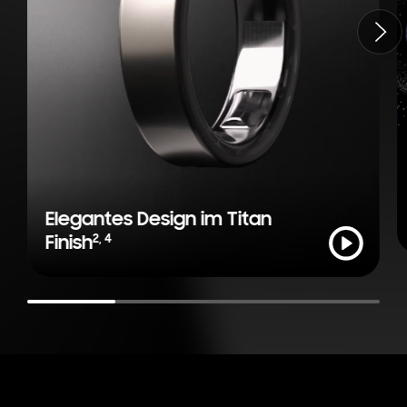
Weiter
Elegantes Design im Titan
Abspielen
2
,
4
Finish