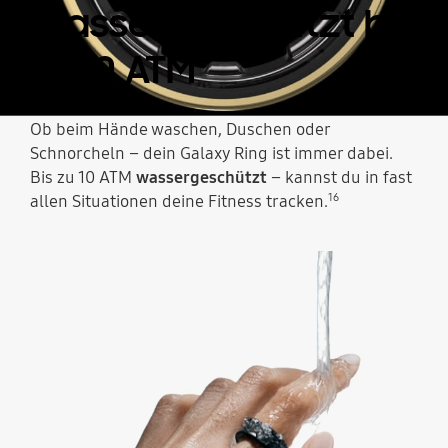
Wassergeschützt bis
zu 10 ATM
Ob beim Hände waschen, Duschen oder
Ein Galaxy Ring erscheint. Er ist zunächst von vorne zu sehen, dann dreht er sich, sodass die drei Sensoren sichtbar werden.
Schnorcheln – dein Galaxy Ring ist immer dabei.
Bis zu 10 ATM
wassergeschützt
– kannst du in fast
16
allen Situationen deine Fitness tracken.
Zu sehen ist eine Hand, die einen Galaxy Ring trägt. Ein Wasserstrahl trifft auf die Hand, um die Wasserbeständigkeit des Ring zu verdeutlichen.