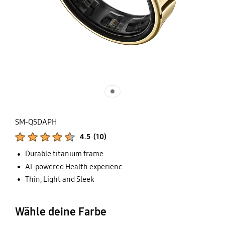
SM-Q5DAPH
Produktbewertungen :
4.5
(
10
)
Anzahl der Bewertungen :
Durable titanium frame
AI-powered Health experienc
Thin, Light and Sleek
Wähle deine Farbe