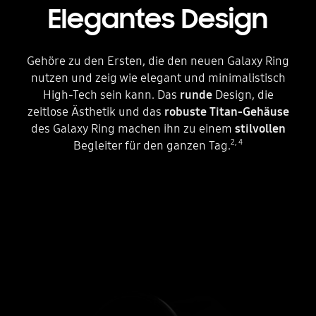
Elegantes Design
Gehöre zu den Ersten, die den neuen Galaxy Ring
nutzen und zeig wie elegant und minimalistisch
High-Tech sein kann. Das
runde
Design, die
zeitlose Ästhetik und das
robuste Titan-Gehäuse
des Galaxy Ring machen ihn zu einem
stilvollen
2
,
4
Begleiter für den ganzen Tag.
Ein Galaxy Ring erscheint im Hintergrund. Davor sind drei Galaxy Ringe in einer fallenden Bewegung von rechts nach links zu sehen. Der obere Ring ganz rechts ist von der Seite zu sehen. Der mittlere Ring ist so gedreht, dass er seine Innenseite zeigt. Der linke Ring ist etwas mehr gedreht, als der Ring in der Mitte.