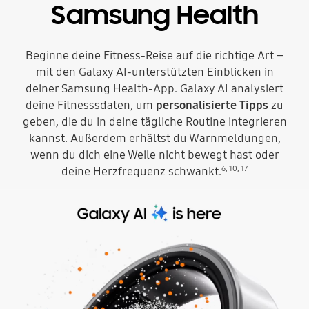
Samsung Health
Beginne deine Fitness-Reise auf die richtige Art –
mit den Galaxy AI-unterstützten Einblicken in
deiner Samsung Health-App. Galaxy AI analysiert
deine Fitnesssdaten, um
personalisierte Tipps
zu
geben, die du in deine tägliche Routine integrieren
kannst. Außerdem erhältst du Warnmeldungen,
wenn du dich eine Weile nicht bewegt hast oder
6
,
10
,
17
deine Herzfrequenz schwankt.
Oben sind das Symbol der Samsung Health-App und der Text „Samsung Health“ zu sehen. In der Mitte ist ein Galaxy Ring mit einem gepunkteten Samsung Health-Symbol zu sehen, als ob es durch den Ring hindurchgeht. Der Ring dreht sich und das Symbol ändert sich in ein gepunktetes Herzsymbol, um die Herzüberwachungsfunktion von Samsung Health anzuzeigen. Oberhalb des Ring ändert sich das Symbol der Samsung Health-App und der Text „Samsung Health“ in den Text „Galaxy AI is here“.