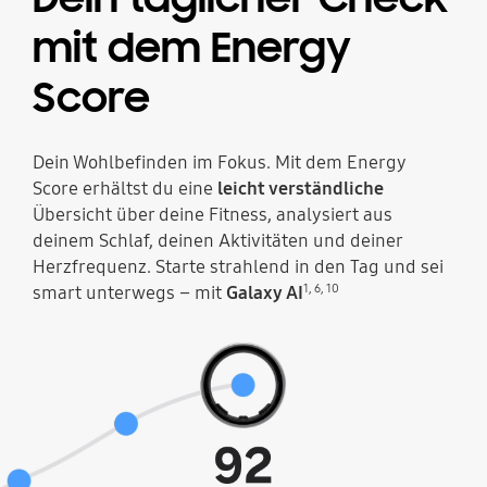
mit dem Energy
Score
Dein Wohlbefinden im Fokus. Mit dem Energy
Score erhältst du eine
leicht verständliche
Übersicht über deine Fitness, analysiert aus
deinem Schlaf, deinen Aktivitäten und deiner
Herzfrequenz. Starte strahlend in den Tag und sei
1
,
6
,
10
smart unterwegs – mit
Galaxy AI
Oben leuchten die Sensoren des Galaxy Rings auf, und der Ring bewegt sich, um den täglich steigenden Energy Score zu veranschaulichen. Der Energy Score 92 ist mit dem Text „Exzellent“ darunter zu sehen.