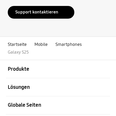
Support kontaktieren
Startseite
Mobile
Smartphones
Galaxy S25
öffnen
Footer Navigation
Produkte
öffnen
Lösungen
öffnen
Globale Seiten
öffnen