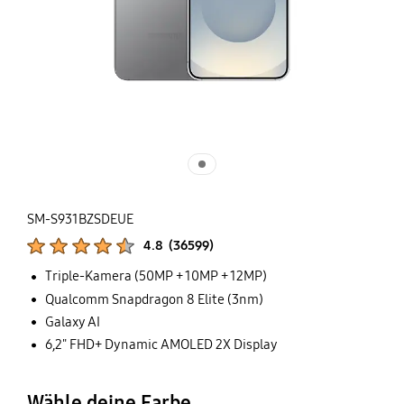
SM-S931BZSDEUE
Produktbewertungen :
4.8
(
36599
)
Anzahl der Bewertungen :
Triple-Kamera (50MP + 10MP + 12MP)
Qualcomm Snapdragon 8 Elite (3nm)
Galaxy AI
6,2" FHD+ Dynamic AMOLED 2X Display
Wähle deine Farbe