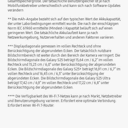
Gesamtspeichergröße. Der tatsächliche Benutzerspeicher ist je nach
Mobilfunkbetreiber unterschiedlich und kann sich nach Software-Updates
verändern
** Die mAh-Angabe bezieht sich auf den typischen Wert der Akkukapazität,
der unter Laborbedingungen ermittelt wurde. Die nach der einschlägigen
Norm IEC 61960 ermittelte (Mindest-) Kapazität beläuft sich auf einen
geringeren Wert. Die tatsächliche Akkulaufzeit kann ja nach
Netzwerkumgebung, Nutzerverhalten und anderen Faktoren variieren.
*** Displaydiagonale gemessen im vollen Rechteck und ohne
Berücksichtigung der abgerundeten Ecken. Der tatsächlich nutzbare
Bildschirmbereich ist weiter durch den Bereich der Kamera verringert. Die
Bildschirmdiagonale des Galaxy S25 beträgt 15,64 cm / 6,2“ im vollen
Rechteck und 15,23 cm / 6,0“ unter Berücksichtigung der abgerundeten
Ecken. Die Bildschirmdiagonale des Galaxy S25+ beträgt 16,91 cm / 6,7“ im
vollen Rechteck und 16,45 cm / 6,5“ unter Berücksichtigung der
abgerundeten Ecken. Die Bildschirmdiagonale des Galaxy S25 Ultra
beträgt 17,42 cm / 6,9“ im vollen Rechteck und 17,22 cm / 6,8“ unter
Berücksichtigung der abgerundeten Ecken.
**** Die Verfügbarkeit des Wi-Fi 7-Netzes kann je nach Markt, Netzbetreiber
und Benutzerumgebung variieren. Erfordert eine optimale Verbindung.
Erfordert einen Wi-Fi 7-Router.