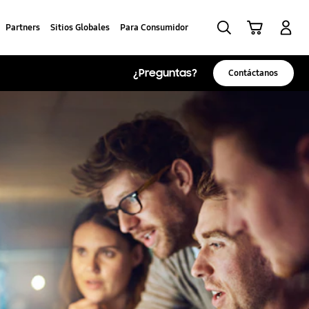
Búsqueda
Carrito
Iniciar sesión
Partners
Sitios Globales
Para Consumidor
¿Preguntas?
Contáctanos