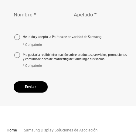
Nombre
*
Apellido
*
Obligatorio
Obligatorio
He leído y acepto la Política de privacidad de Samsung.
* Obligatorio
Me gustaría recibir información sobre productos, servicios, promociones
y comunicaciones de marketing de Samsung o sus socios.
* Obligatorio
Enviar
Home
Samsung Display Soluciones de Asociación