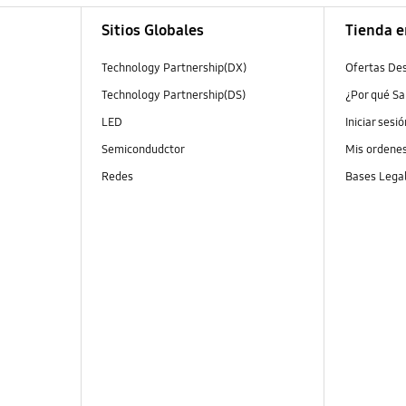
Sitios Globales
Tienda e
Technology Partnership(DX)
Ofertas De
Technology Partnership(DS)
¿Por qué S
LED
Iniciar sesi
Semicondudctor
Mis ordene
Redes
Bases Lega