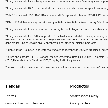
* Imagen simulada. Es posible que se requiera iniciar sesión en una Samsung Account para 
* Imagen simulada. UX/UI real puede diferir. La disponibilidad de colores puede variar se
* 512 GB a precio de 256 GB o 1 TB a precio de 512 GB aplicando el cupón 2XGALAXY en el 
* Obtén 10% dcto en Galaxy Buds4 al comprar Galaxy S26, Galaxy S26+ o Galaxy S26 Ultra.
* Imagen simulada. Inicio de sesión en Samsung Account obligatorio para ciertas funcione
* Imagen simulada. La UX/UI real puede diferir. La disponibilidad de colores, tamaños, m
y requiere la aplicación Samsung Health (v6.30.2 o superior). Se requiere iniciar sesión 
debe realizar una prueba de nivel y obtener su nivel antes de iniciar el programa.
*Fuente: Ipsos Group S.A.; encuesta realizada en septiembre de 2025 en 30 países, índice 
*Países encuestados: EE. UU., Canadá, México, Argentina, Brasil, Chile, Perú, Colombia, R
(EAU), Reino de Arabia Saudita (KSA), Turquía, Sudáfrica y Corea.
*Source – Omdia, For general information only; not an endorsement/certification/recommen
Footer Navigation
Tiendas
Productos
Ofertas
Smartphones Galaxy
Compra directo y obtén más
Galaxy Tablets