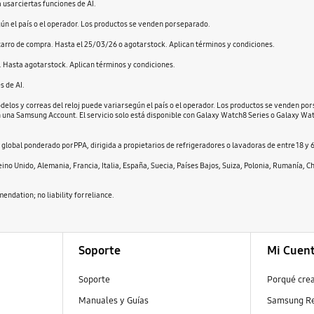
usar ciertas funciones de AI.
gún el país o el operador. Los productos se venden por separado.
carro de compra. Hasta el 25/03/26 o agotar stock. Aplican términos y condiciones.
 Hasta agotar stock. Aplican términos y condiciones.
s de AI.
odelos y correas del reloj puede variar según el país o el operador. Los productos se venden p
en una Samsung Account. El servicio solo está disponible con Galaxy Watch8 Series o Galaxy Wat
global ponderado por PPA, dirigida a propietarios de refrigeradores o lavadoras de entre 18 y 6
eino Unido, Alemania, Francia, Italia, España, Suecia, Países Bajos, Suiza, Polonia, Rumanía, C
dation; no liability for reliance.
Soporte
Mi Cuen
Soporte
Porqué cre
Manuales y Guías
Samsung R