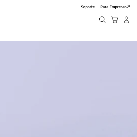
Soporte
Para Empresas
Búsqueda
Carrito
Iniciar sesión/Registrarse
Búsqueda