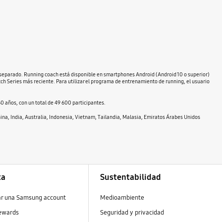
or separado. Running coach está disponible en smartphones Android (Android 10 o superior)
ch Series más reciente. Para utilizar el programa de entrenamiento de running, el usuario
0 años, con un total de 49 600 participantes.
hina, India, Australia, Indonesia, Vietnam, Tailandia, Malasia, Emiratos Árabes Unidos
ta
Sustentabilidad
ar una Samsung account
Medioambiente
ewards
Seguridad y privacidad