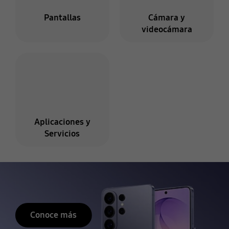
Pantallas
Cámara y
videocámara
Aplicaciones y
Servicios
Detener presentación automática de diapositivas
Conoce más