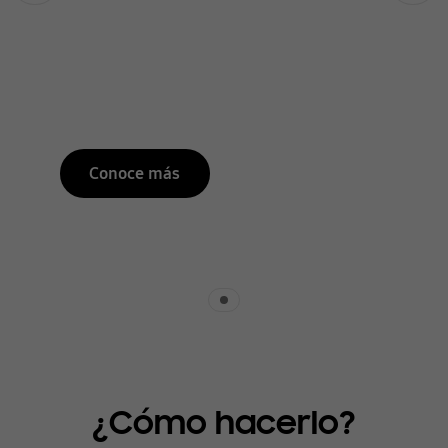
Conoce más
Indicator 1
¿Cómo hacerlo?