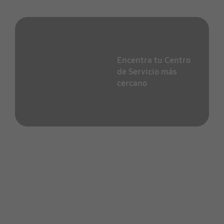
Encentra tu Centro
de Servicio más
cercano
Ahorra Energía de