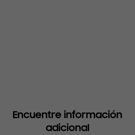
.
manera Inteligente
Repara la pantalla de tu
.
Galaxy con hasta un 31%
de descuento.
Encuentre información
adicional