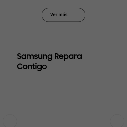
Ver más
Samsung Repara
Contigo
Anterior
Siguiente