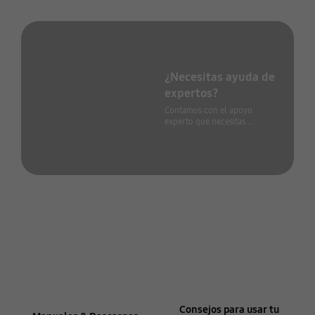
¿Necesitas ayuda de
expertos?
Contamos con el apoyo
experto que necesitas.
Descubre cuál es el adecuado
para ti.
Consejos para usar tu