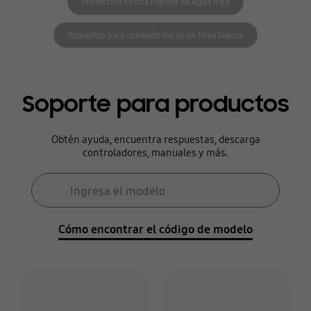
Protección contra ingreso de Agua IP68
Requisitos para conexión inicial de línea blanca
Soporte para productos
Obtén ayuda, encuentra respuestas, descarga
controladores, manuales y más.
Formulario de búsqueda
Ingresa el modelo
Búsqueda
Cómo encontrar el código de modelo