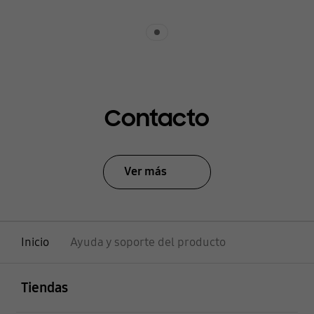
Indicator 1
Contacto
Ver más
Inicio
Ayuda y soporte del producto
abierto
Footer Navigation
Tiendas
abierto