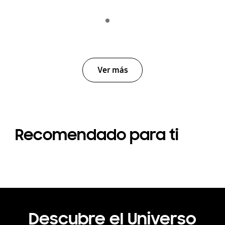
Indicator 1
jugar
Ver más
Recomendado para ti
Descubre el Universo