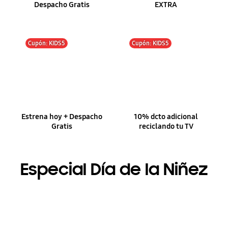
Despacho Gratis
EXTRA
Cupón: KIDS5
Cupón: KIDS5
Estrena hoy + Despacho
10% dcto adicional
Gratis
reciclando tu TV
Especial Día de la Niñez
Cupón: KIDS5
Cupón: KIDS5