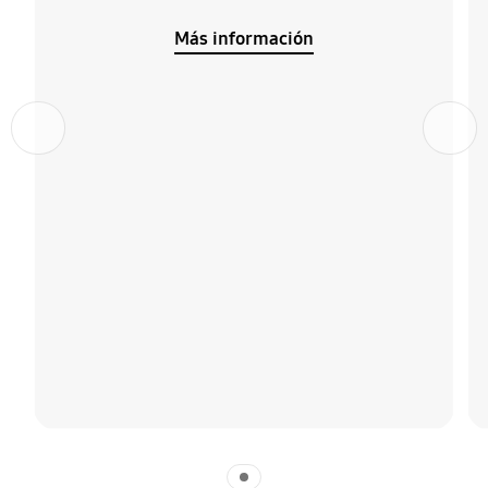
Más información
Anterior
Siguiente
Indicator 1