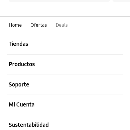
Home
Ofertas
Deals
abierto
Footer Navigation
Tiendas
abierto
Productos
abierto
Soporte
abierto
Mi Cuenta
abierto
Sustentabilidad