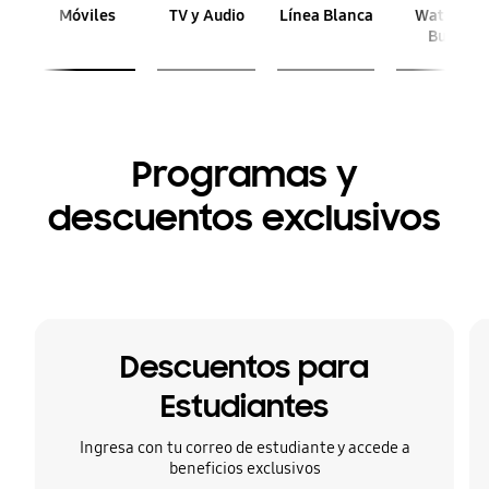
Previous
Next
Móviles
TV y Audio
Línea Blanca
Watch &
Despacho Gratis + 5%
5% EXTRA con KIDS5
Buds
EXTRA
Programas y
descuentos exclusivos
Descuentos para
Estudiantes
Ingresa con tu correo de estudiante y accede a
beneficios exclusivos