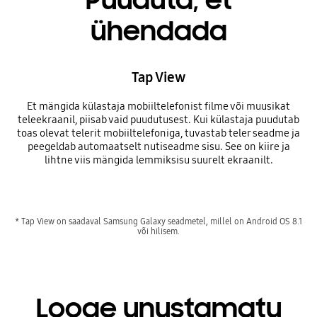
ühendada
Tap View
Et mängida külastaja mobiiltelefonist filme või muusikat
teleekraanil, piisab vaid puudutusest. Kui külastaja puudutab
toas olevat telerit mobiiltelefoniga, tuvastab teler seadme ja
peegeldab automaatselt nutiseadme sisu. See on kiire ja
lihtne viis mängida lemmiksisu suurelt ekraanilt.
* Tap View on saadaval Samsung Galaxy seadmetel, millel on Android OS 8.1
või hilisem.
Looge unustamatu