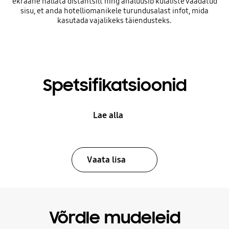
ekraane hallata distantsilt ning analüüsib külaliste vaadatud
sisu, et anda hotelliomanikele turundusalast infot, mida
kasutada vajalikeks täiendusteks.
Spetsifikatsioonid
Lae alla
Vaata lisa
Võrdle mudeleid