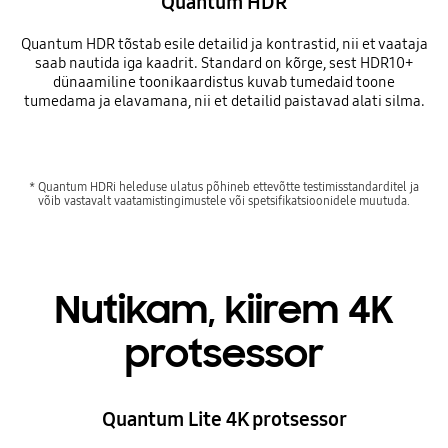
Quantum HDR
Quantum HDR tõstab esile detailid ja kontrastid, nii et vaataja
saab nautida iga kaadrit. Standard on kõrge, sest HDR10+
dünaamiline toonikaardistus kuvab tumedaid toone
tumedama ja elavamana, nii et detailid paistavad alati silma.
* Quantum HDRi heleduse ulatus põhineb ettevõtte testimisstandarditel ja
võib vastavalt vaatamistingimustele või spetsifikatsioonidele muutuda.
Nutikam, kiirem 4K
protsessor
Quantum Lite 4K protsessor