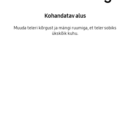
Kohandatav alus
Muuda teleri kõrgust ja mängi ruumiga, et teler sobiks
ükskõik kuhu.
Height that fits any design
Playing video