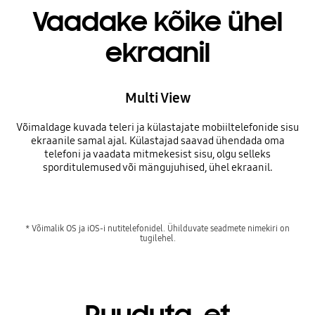
Vaadake kõike ühel
ekraanil
Multi View
Võimaldage kuvada teleri ja külastajate mobiiltelefonide sisu
ekraanile samal ajal. Külastajad saavad ühendada oma
telefoni ja vaadata mitmekesist sisu, olgu selleks
sporditulemused või mängujuhised, ühel ekraanil.
* Võimalik OS ja iOS-i nutitelefonidel. Ühilduvate seadmete nimekiri on
tugilehel.
Puuduta, et