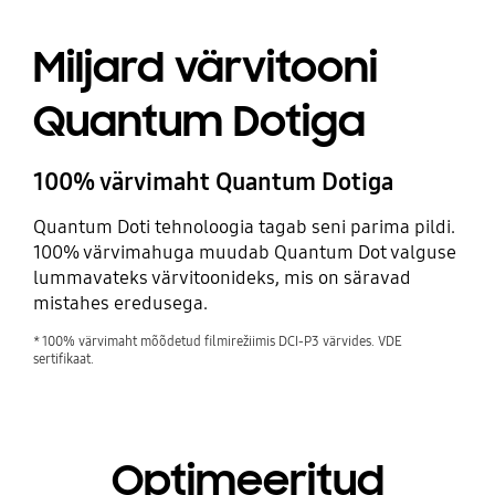
Miljard värvitooni
Quantum Dotiga
100% värvimaht Quantum Dotiga
Quantum Doti tehnoloogia tagab seni parima pildi.
100% värvimahuga muudab Quantum Dot valguse
lummavateks värvitoonideks, mis on säravad
mistahes eredusega.
* 100% värvimaht mõõdetud filmirežiimis DCI-P3 värvides. VDE
sertifikaat.
Optimeeritud