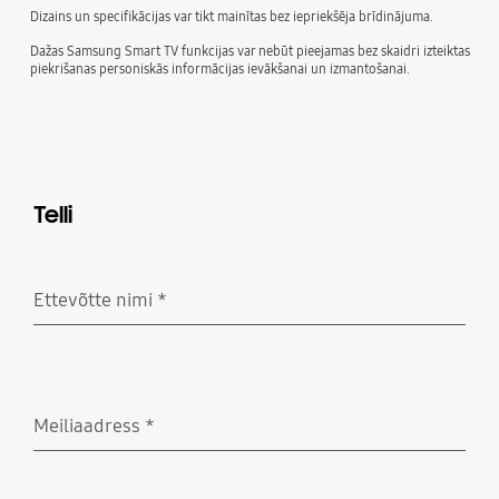
Dizains un specifikācijas var tikt mainītas bez iepriekšēja brīdinājuma.
Dažas Samsung Smart TV funkcijas var nebūt pieejamas bez skaidri izteiktas
piekrišanas personiskās informācijas ievākšanai un izmantošanai.
Telli
Ettevõtte nimi
*
Nõutud
Meiliaadress
*
Nõutud