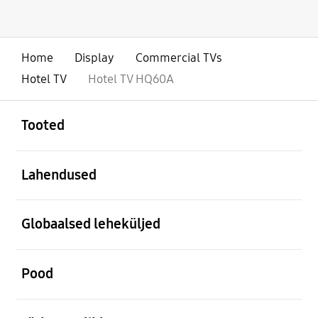
Home
Display
Commercial TVs
Hotel TV
Hotel TV HQ60A
avatud
Footer Navigation
Tooted
avatud
Lahendused
avatud
Globaalsed leheküljed
avatud
Pood
avatud