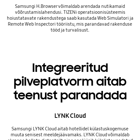
Samsungi H.Browser võimaldab arendada nutikamaid
võõrustamislahendusi. TIZENi operatsioonisüsteemis
hoiustatavate rakendustega saab kasutada Web Simulatori ja
Remote Web Inspectori tööriistu, mis parandavad rakenduse
tööd ja turvalisust.
Integreeritud
pilveplatvorm aitab
teenust parandada
LYNK Cloud
Samsungi LYNK Cloud aitab hotellidel külastuskogemuse
muuta senisest meeldejäävamaks. LYNK Cloud võimaldab