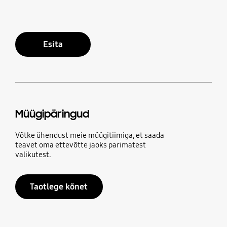
Esita
Müügipäringud
Võtke ühendust meie müügitiimiga, et saada
teavet oma ettevõtte jaoks parimatest
valikutest.
Taotlege kõnet