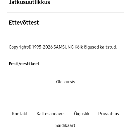
Jätkusuutlikkus
avatud
Ettevõttest
Copyright© 1995-2026 SAMSUNG Kõik õigused kaitstud.
Eesti/eesti keel
Ole kursis
Kontakt
Kättesaadavus
Õiguslik
Privaatsus
Saidikaart