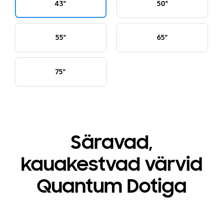
43"
50"
55"
65"
75"
Säravad,
kauakestvad värvid
Quantum Dotiga