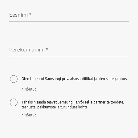
Eesnimi
*
Nõutud
Perekonnanimi
*
Nõutud
Olen lugenud Samsungi privaatsuspoliitikat ja olen sellega nõus.
* Nõutud
Tahaksin saada teavet Samsungi ja/või selle partnerite toodete,
teenuste, pakkumiste ja turunduse kohta.
* Nõutud