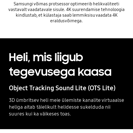
Samsungi võimas protsessor optimeerib helikvaliteeti
vastavalt vaadatavale sisule. 4K suurendamise tehnoloogia
kindlustab, et külastaja saab lemmiksisu vaadata 4K
eraldusvõimega.
Heli, mis liigub
tegevusega kaasa
Object Tracking Sound Lite (OTS Lite)
3D ümbritsev heli meie ülemiste kanalite virtuaalse
heliga aitab täielikult helidesse sukelduda nii
suures kui ka väikeses toas.