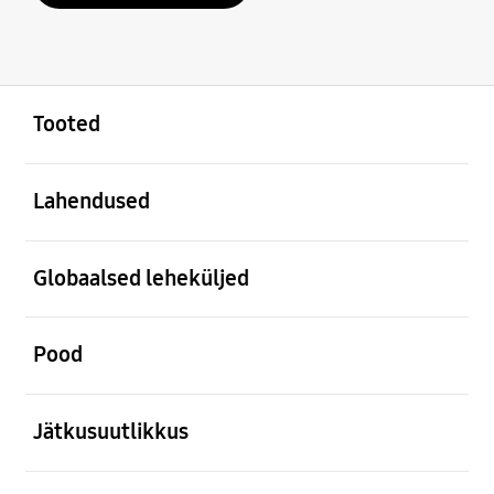
avatud
Footer Navigation
Tooted
avatud
Lahendused
avatud
Globaalsed leheküljed
avatud
Pood
avatud
Jätkusuutlikkus
avatud