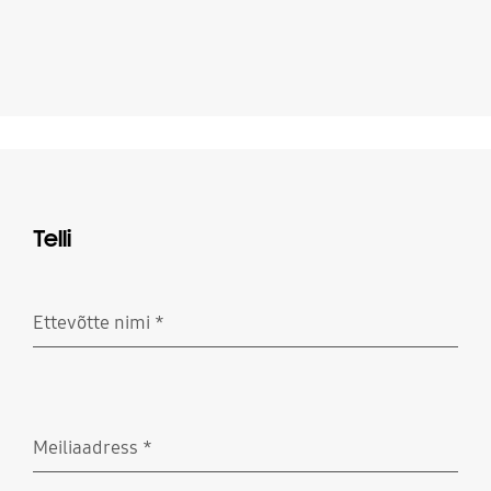
Telli
Ettevõtte nimi
*
Nõutud
Meiliaadress
*
Nõutud