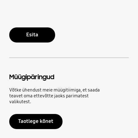
Esita
Müügipäringud
Võtke ühendust meie müügitiimiga, et saada
teavet oma ettevõtte jaoks parimatest
valikutest.
Taotlege kõnet