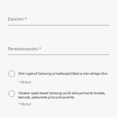
Eesnimi
*
Nõutud
Perekonnanimi
*
Nõutud
Olen lugenud Samsungi privaatsuspoliitikat ja olen sellega nõus.
* Nõutud
Tahaksin saada teavet Samsungi ja/või selle partnerite toodete,
teenuste, pakkumiste ja turunduse kohta.
* Nõutud