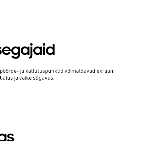
egajaid
 pöörde- ja kallutuspunktid võimaldavad ekraani
 alus ja väike sügavus.
as