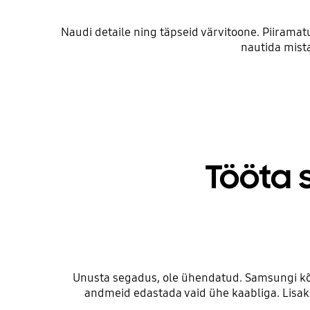
Naudi detaile ning täpseid värvitoone. Piira
nautida mista
Tööta 
Unusta segadus, ole ühendatud. Samsungi kõr
andmeid edastada vaid ühe kaabliga. Lisa