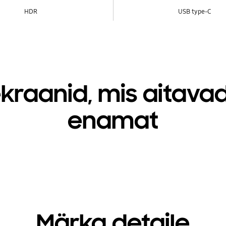
HDR
USB type-C
kraanid, mis aitava
enamat
Märka detaile