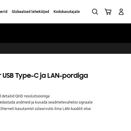
Otsi
Ostukäru
Sisselogimine
nerid
Globaalsed leheküljed
Kodukasutajale
r USB Type-C ja LAN-pordiga
 detailid QHD resolutsiooniga
, edastada andmeid ja kuvada seadmetevahelisi signaale
therneti kasutamist sülearvutis ilma LAN-kaablit otse