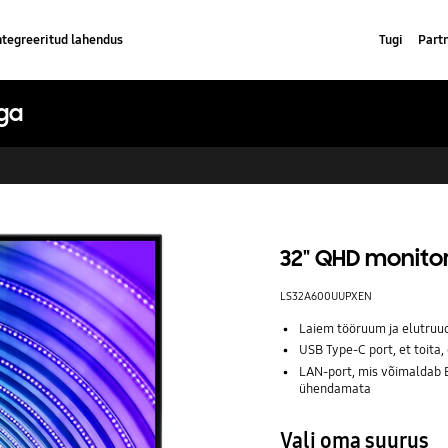
ntegreeritud lahendus
Tugi
Part
iga
32" QHD monito
LS32A600UUPXEN
Laiem tööruum ja elutruud
USB Type-C port, et toita
LAN-port, mis võimaldab E
ühendamata
Vali oma suurus