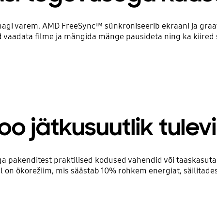
agi varem. AMD FreeSync™ sünkroniseerib ekraani ja graa
aad vaadata filme ja mängida mänge pausideta ning ka kiired
oo jätkusuutlik tulev
ga pakenditest praktilised kodused vahendid või taaskasuta
l on ökorežiim, mis säästab 10% rohkem energiat, säilitades