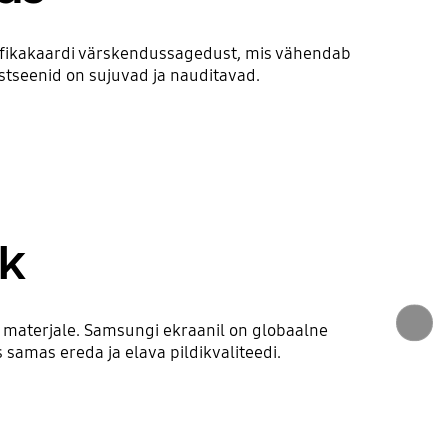
fikakaardi värskendussagedust, mis vähendab
 stseenid on sujuvad ja nauditavad.
ik
 materjale. Samsungi ekraanil on globaalne
 samas ereda ja elava pildikvaliteedi.