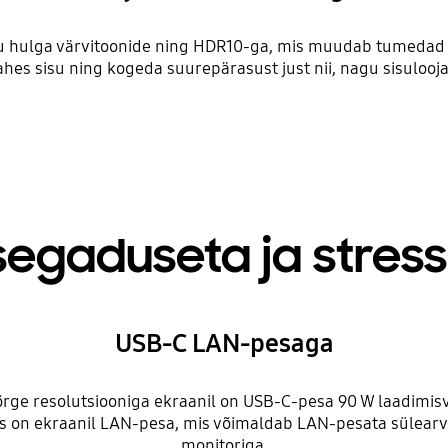
matu hulga värvitoonide ning HDR10-ga, mis muudab tumeda
hes sisu ning kogeda suurepärasust just nii, nagu sisulooj
segaduseta ja stress
USB-C LAN-pesaga
ge resolutsiooniga ekraanil on USB-C-pesa 90 W laadimisvõ
ks on ekraanil LAN-pesa, mis võimaldab LAN-pesata sülearv
monitoriga.