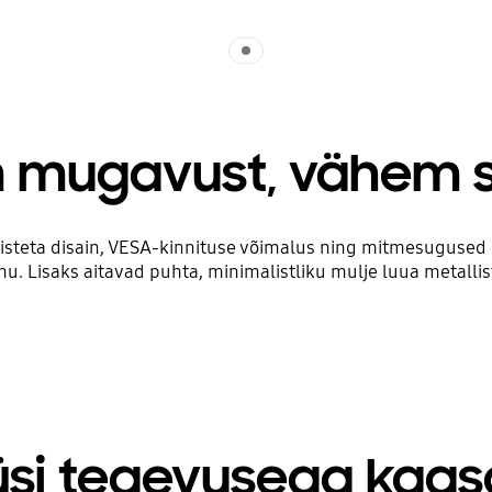
Indicator 1
 mugavust, vähem s
risteta disain, VESA-kinnituse võimalus ning mitmesugused
u. Lisaks aitavad puhta, minimalistliku mulje luua metallist
üsi tegevusega kaas