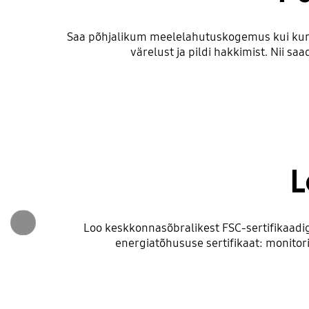
Saa põhjalikum meelelahutuskogemus kui kun
värelust ja pildi hakkimist. Nii s
L
Loo keskkonnasõbralikest FSC-sertifikaadi
energiatõhususe sertifikaat: monitori