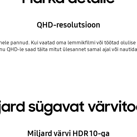
QHD-resolutsioon
le pannud. Kui vaatad oma lemmikfilmi või töötad olulise pr
nu QHD-le saad täita mitut ülesannet samal ajal või nautida 
ljard sügavat värvito
Miljard värvi HDR 10-ga