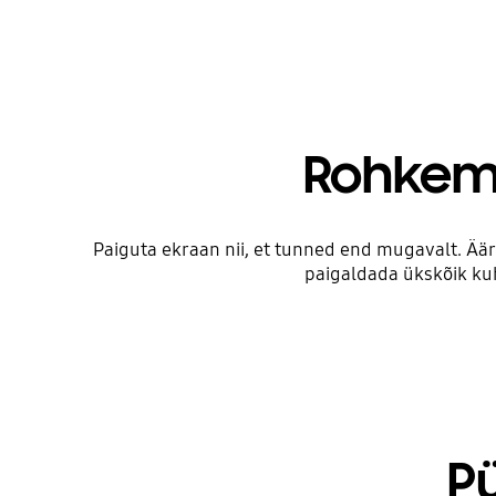
Rohkem
Paiguta ekraan nii, et tunned end mugavalt. Ää
paigaldada ükskõik kuh
P