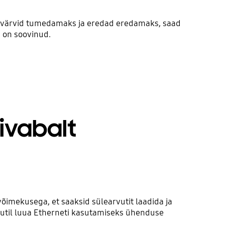
d värvid tumedamaks ja eredad eredamaks, saad
a on soovinud.
ivabalt
imekusega, et saaksid sülearvutit laadida ja
util luua Etherneti kasutamiseks ühenduse