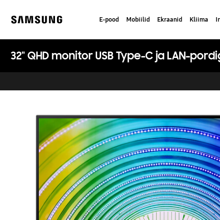
Skip
to
E-pood
Mobiilid
Ekraanid
Kliima
I
content
Samsung
32" QHD monitor USB Type-C ja LAN-pord