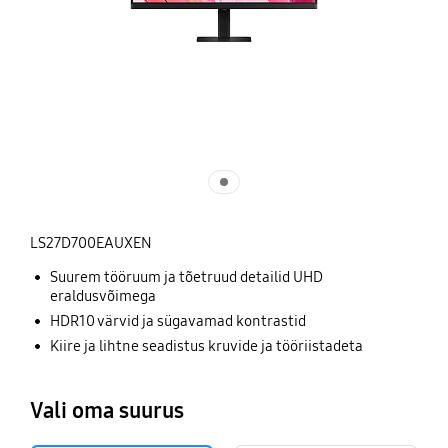
LS27D700EAUXEN
Suurem tööruum ja tõetruud detailid UHD
eraldusvõimega
HDR10 värvid ja sügavamad kontrastid
Kiire ja lihtne seadistus kruvide ja tööriistadeta
Vali oma suurus