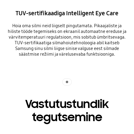
TUV-sertifikaadiga Intelligent Eye Care
Hoia oma silmi neid liigselt pingutamata. Pikaajaliste ja
hiliste tööde tegemiseks on ekraanil automaatne ereduse ja
värvitemperatuuri regulatsioon, mis sobitub ümbritsevaga.
TUV-sertifikaatiga silmahoiutehnoloogia abil kaitseb
Samsung sinu silmi liigse sinise valguse eest silmade
säästmise režiimi ja värelusevaba funktsiooniga.
Indicator 1
Vastutustundlik
tegutsemine