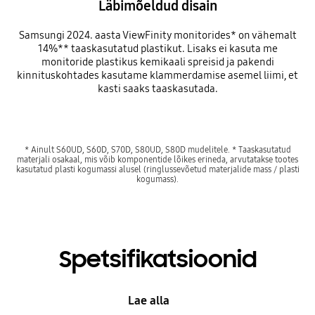
Läbimõeldud disain
Samsungi 2024. aasta ViewFinity monitorides* on vähemalt
14%** taaskasutatud plastikut. Lisaks ei kasuta me
monitoride plastikus kemikaali spreisid ja pakendi
kinnituskohtades kasutame klammerdamise asemel liimi, et
kasti saaks taaskasutada.
* Ainult S60UD, S60D, S70D, S80UD, S80D mudelitele. * Taaskasutatud
materjali osakaal, mis võib komponentide lõikes erineda, arvutatakse tootes
kasutatud plasti kogumassi alusel (ringlussevõetud materjalide mass / plasti
kogumass).
Spetsifikatsioonid
Lae alla