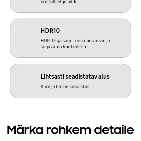
kristallselge pildi
HDR10
HDR10-ga saad tõetruud värvid ja
sügavama kontrastsu
Lihtsasti seadistatav alus
Kiire ja lihtne seadistus
Märka rohkem detaile