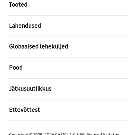
Tooted
avatud
Lahendused
avatud
Globaalsed leheküljed
avatud
Pood
avatud
Jätkusuutlikkus
avatud
Ettevõttest
Copyright© 1995-2026 SAMSUNG Kõik õigused kaitstud.