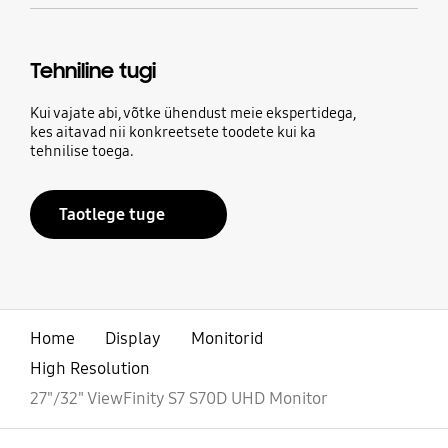
Tehniline tugi
Kui vajate abi, võtke ühendust meie ekspertidega,
kes aitavad nii konkreetsete toodete kui ka
tehnilise toega.
Taotlege tuge
Home
Display
Monitorid
High Resolution
27"/32" ViewFinity S7 S70D UHD Monitor
avatud
Footer Navigation