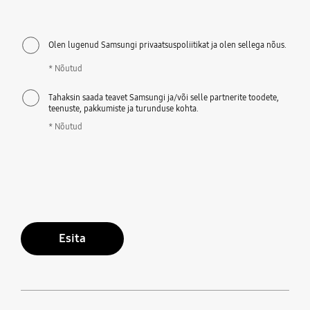
Olen lugenud Samsungi privaatsuspoliitikat ja olen sellega nõus.
* Nõutud
Tahaksin saada teavet Samsungi ja/või selle partnerite toodete,
teenuste, pakkumiste ja turunduse kohta.
* Nõutud
Esita