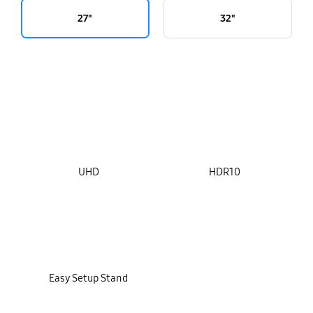
27"
32"
key features
UHD
HDR10
Easy Setup Stand