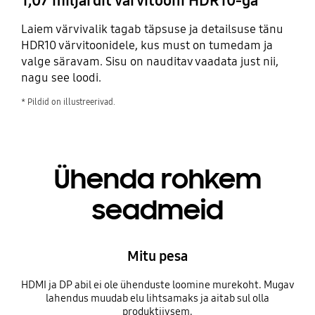
1,07 miljardit värvitooni HDR10-ga
Laiem värvivalik tagab täpsuse ja detailsuse tänu
HDR10 värvitoonidele, kus must on tumedam ja
valge säravam. Sisu on nauditav vaadata just nii,
nagu see loodi.
* Pildid on illustreerivad.
Ühenda rohkem
seadmeid
Mitu pesa
HDMI ja DP abil ei ole ühenduste loomine murekoht. Mugav
lahendus muudab elu lihtsamaks ja aitab sul olla
produktiivsem.