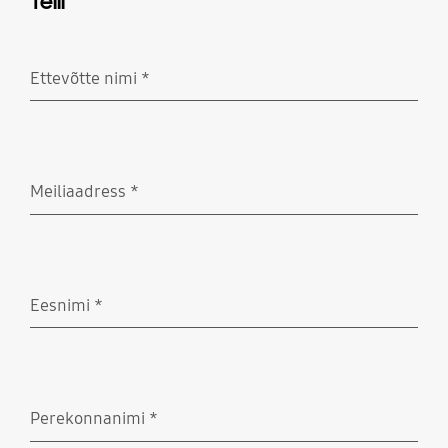
Telli
Ettevõtte nimi
*
Nõutud
Meiliaadress
*
Nõutud
Eesnimi
*
Nõutud
Perekonnanimi
*
Nõutud