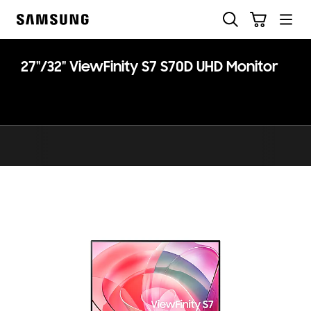
Skip
Otsi
Ostukäru
to
Samsung
content
27"/32" ViewFinity S7 S70D UHD Monitor