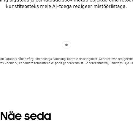
kunstiteosteks meie AI-toega redigeerimistööriistaga.
Indicator 1
oon Fotoabis nõuab võrguühendust ja Samsungi kontole sisselogimist. Generatiivse redigeerim
av veemärk, et näidata tehisintellekti poolt genereerimist. Genereeritud väljundi täpsus ja u
. Näe seda