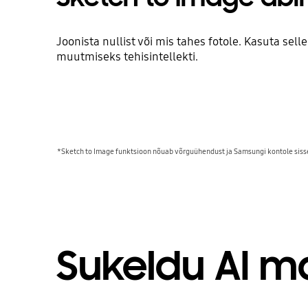
Joonista nullist või mis tahes fotole. Kasuta sell
muutmiseks tehisintellekti.
*Sketch to Image funktsioon nõuab võrguühendust ja Samsungi kontole sisselog
Sukeldu AI m