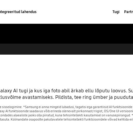
ntegreeritud lahendus
Tugi
Part
alaxy AI tugi ja kus iga foto abil ärkab ellu lõputu loovus.
usvõime avastamiseks. Pildista, tee ring ümber ja puuduta 
e sisselogimine. *Samsung ei anna mingeid lubadusi, tagatisi ega garantiisid AI funktsioonide
alaxy AI funktsioonide saadavus võib erineda olenevalt piirkonnast/riigist, OS/One UI versioo
rkondades alaealiste jaoks olla piiratud, kuna tehisintellekti kasutamisel on vanusepiirangu
 tasuta. Kolmandate osapoolte pakutavatele tehisintellekti funktsioonidele võivad kehtida e