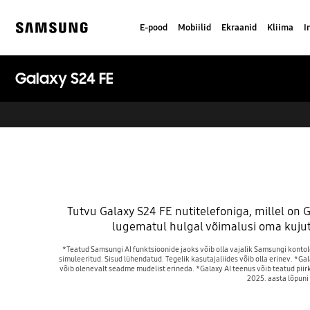
Skip
to
E-pood
Mobiilid
Ekraanid
Kliima
I
content
Samsung
Galaxy S24 FE
Tutvu Galaxy S24 FE nutitelefoniga, millel on G
lugematul hulgal võimalusi oma kujutl
*Teatud Samsungi AI funktsioonide jaoks võib olla vajalik Samsungi kontol
simuleeritud. Sisud lühendatud. Tegelik kasutajaliides võib olla erinev. *G
võib olenevalt seadme mudelist erineda. *Galaxy AI teenus võib teatud pii
2025. aasta lõpuni