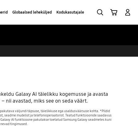
Otsi
Ostukäru
Sisselogimine
nerid
Globaalsed leheküljed
Kodukasutajale
 Sukeldu Galaxy AI täielikku kogemusse ja avasta
– nii avastad, miks see on seda väärt.
 pakutava väljundi täpsuse, täielikkuse ega usaldusväärsuse kohta. *Pildid
nist, seadme mudelist ja telefonioperaatorist. Teatud funktsioonide saadavus
d. *Galaxy AI funktsioone pakutakse toetatud Samsung Galaxy seadmetes kuni
rinevad tingimused.