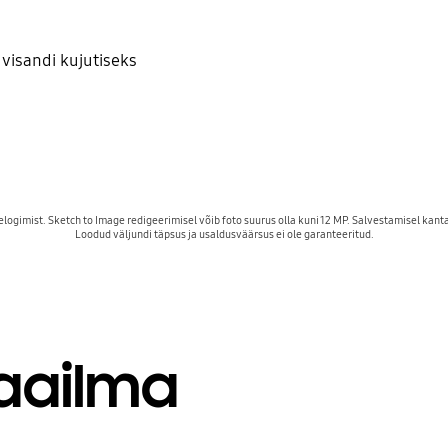
e visandi kujutiseks
imist. Sketch to Image redigeerimisel võib foto suurus olla kuni 12 MP. Salvestamisel kantakse
aailma