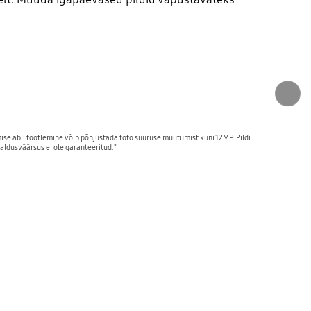
ise abil töötlemine võib põhjustada foto suuruse muutumist kuni 12MP. Pildi
saldusväärsus ei ole garanteeritud."