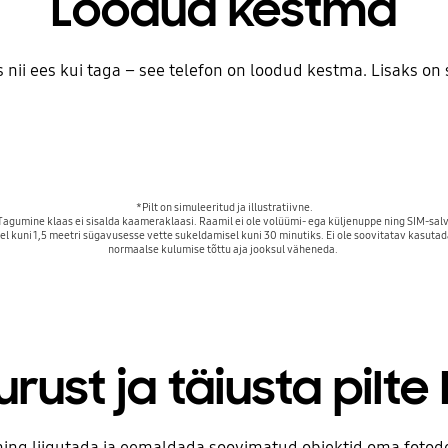
Loodud kestma
nii ees kui taga – see telefon on loodud kestma. Lisaks on s
*Pilt on simuleeritud ja illustratiivne.

Tagumine klaas ei sisalda kaameraklaasi. Raamil ei ole volüümi- ega küljenuppe ning SIM-salve
 kuni 1,5 meetri sügavusesse vette sukeldamisel kuni 30 minutiks. Ei ole soovitatav kasutada 
normaalse kulumise tõttu aja jooksul väheneda. 
rust ja täiusta pilte
ning liigutada ja eemaldada soovimatud objektid oma fotod