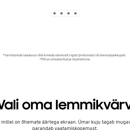
Indicator 1
Indicator 2
Indicator 3
Indicator 4
*Värvitoonide saadavus võib erineda olenevalt riigist/piirkonnast või teenusepakkujast.  

Vali oma lemmikvär
s, millel on õhemate äärtega ekraan. Ümar kuju tagab mugav
parandab vaatamiskogemust.