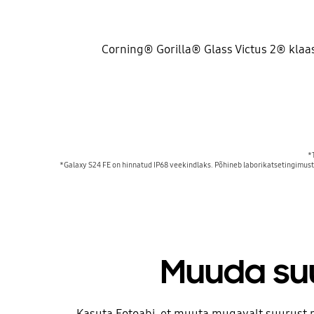
Corning® Gorilla® Glass Victus 2® klaas 
*
*Galaxy S24 FE on hinnatud IP68 veekindlaks. Põhineb laborikatsetingimustel
Muuda suu
Kasuta Fotoabi, et muuta mugavalt suurust 