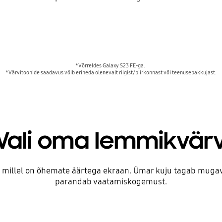
*Võrreldes Galaxy S23 FE-ga.  

*Värvitoonide saadavus võib erineda olenevalt riigist/piirkonnast või teenusepakkujast.
Vali oma lemmikvär
s, millel on õhemate äärtega ekraan. Ümar kuju tagab mugav
parandab vaatamiskogemust.