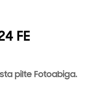
24 FE
Playing video
sta pilte Fotoabiga.