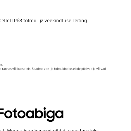
ellel IP68 tolmu- ja veekindluse reiting.
.

rannas või basseinis. Seadme vee- ja tolmukindlus ei ole püsivad ja võivad 
 Fotoabiga
elt. Muuda igapäevased pildid vapustavateks