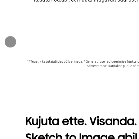
"*Tegelik kasutajaliides võib erineda. *Generatiivse redigeerimise funktsi
salvestamisel kantakse pildile näht
Kujuta ette. Visanda
Sketch to Image abil