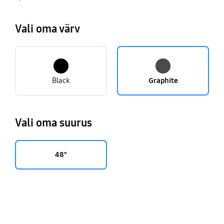
9. Smart Film
Vali oma värv
Black
Graphite
Vali oma suurus
48"
key features