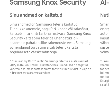
Samsung Knox Security
AI
Sinu andmed on kaitstud
Nut
Sinu andmed on Samsungi teleris kaitstud.
Smart
Tundlikke andmeid, nagu PIN-koode või salasõnu,
energ
kaitseb mitu kihti tark- ja riistvara. Samsung Knox
autom
Security kaitseb ka teleriga ühendatud IoT-
kasut
seadmeid pahatahtlike rakenduste eest. Samsungi
vähen
pühendunud turvatiim aitab telerit kaitsta
süste
regulaarsete värskendustega.
võima
* "Secured by Knox" kehtib Samsungi teleritele alates aastast
* Ener
2015, millel on Tizen®. Turvatarkvara uuendused on tagatud
vaatami
vähemalt kolmeks aastaks alates toote turuletulekust. * Vaja on
toodet
hiliseimat tarkvara värskendust.
lülitat
tundud
Energi
sisust 