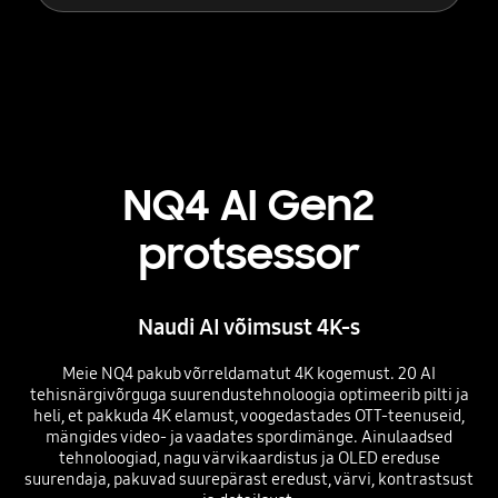
NQ4 AI Gen2
protsessor
Naudi AI võimsust 4K-s
Meie NQ4 pakub võrreldamatut 4K kogemust. 20 AI
tehisnärgivõrguga suurendustehnoloogia optimeerib pilti ja
heli, et pakkuda 4K elamust, voogedastades OTT-teenuseid,
mängides video- ja vaadates spordimänge. Ainulaadsed
tehnoloogiad, nagu värvikaardistus ja OLED ereduse
suurendaja, pakuvad suurepärast eredust, värvi, kontrastsust