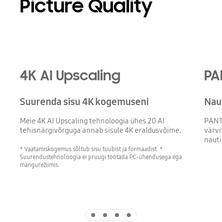
Picture Quality
Playing video
4K AI Upscaling
PA
Suurenda sisu 4K kogemuseni
Nau
Meie 4K AI Upscaling tehnoloogia ühes 20 AI
PANT
tehisnärgivõrguga annab sisule 4K eraldusvõime.
värvi
nauti
* Vaatamiskogemus sõltub sisu tüübist ja formaadist. *
Suurendustehnoloogia ei pruugi töötada PC-ühendusega ega
mängurežiimis.
Indicator 1
Indicator 2
Indicator 3
Indicator 4