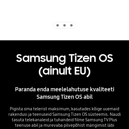
Indicator 1
Indicator 2
Indicator 3
Samsung Tizen OS
(ainult EU)
Paranda enda meelelahutuse kvaliteeti
Samsung Tizen OS abil
Pigista oma telerist maksimum, kasutades kõige uuemaid
rakendusi ja teenuseid Samsung Tizen OS süsteemis. Naudi
tasuta telekanaleid ja tuhandeid filme Samsung TV Plus
teenuse abil ja murevaba pilvepõhist mängimist läbi