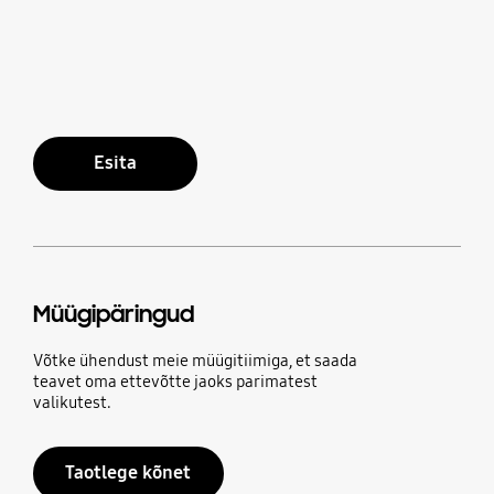
Esita
Müügipäringud
Võtke ühendust meie müügitiimiga, et saada
teavet oma ettevõtte jaoks parimatest
valikutest.
Taotlege kõnet