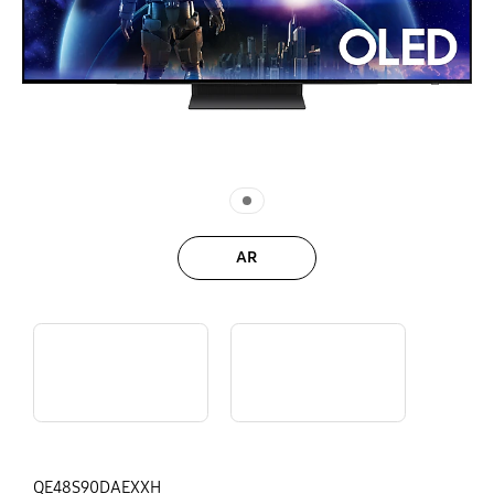
AR
5. S90D_Full feature
14. 2024 S90D full feature tour video
QE48S90DAEXXH