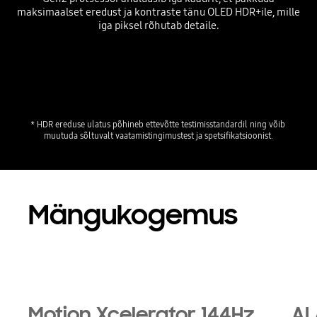
maksimaalset eredust ja kontraste tänu OLED HDR+ile, mille
iga piksel rõhutab detaile.
* HDR ereduse ulatus põhineb ettevõtte testimisstandardil ning võib 
muutuda sõltuvalt vaatamistingimustest ja spetsifikatsioonist.
Mängukogemus
Motion Xcelerator 144Hz
AI