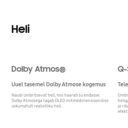
Heli
Playing video
Dolby Atmos®
Q-
Uuel tasemel Dolby Atmose kogemus
Tele
Naudi ümbritsevat heli, mis haarab su endasse.
Ümbri
Dolby Atmosega tagab OLED mitmedimensioonilise
helig
uskumatult realistliku heli.
ja ri
efekt