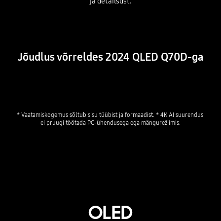
ja detailsust.
Playing video
Jõudlus võrreldes 2024 QLED Q70D-ga
* Vaatamiskogemus sõltub sisu tüübist ja formaadist. * 4K AI suurendus 
ei pruugi töötada PC-ühendusega ega mängurežiimis.
OLED