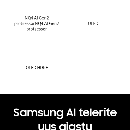
NQ4 AI Gen2
protsessorNQ4 AI Gen2
OLED
protsessor
OLED HDR+
Samsung AI telerite
uus ajastu