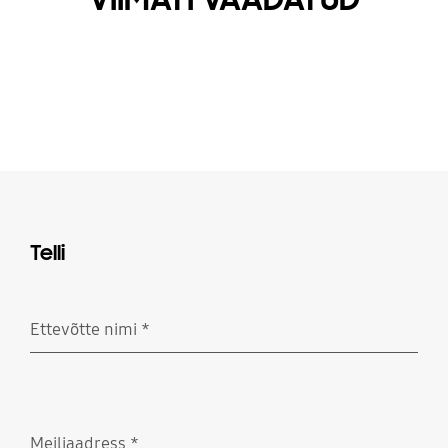
Telli
Ettevõtte nimi
*
Nõutud
Meiliaadress
*