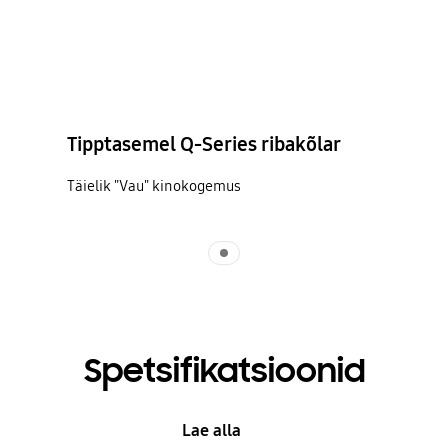
Tipptasemel Q-Series ribakõlar
Täielik "Vau" kinokogemus
Indicator 1
Spetsifikatsioonid
Lae alla