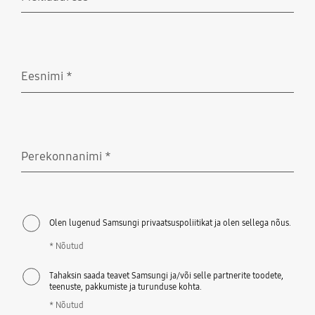
Nõutud
Eesnimi
*
Nõutud
Perekonnanimi
*
Nõutud
Olen lugenud Samsungi privaatsuspoliitikat ja olen sellega nõus.
* Nõutud
Tahaksin saada teavet Samsungi ja/või selle partnerite toodete,
teenuste, pakkumiste ja turunduse kohta.
* Nõutud