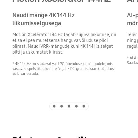
Naudi mänge 4K 144 Hz
AI-
liikumisselgusega
mõn
Motion Xcelerator 144 Hz tagab sujuva liikumise, nii
Teler
et sa ei pea muretsema hanguva või uduse pildi
ning 
pärast. Naudi VRR-mängude kuni 4K 144 Hz selget
regul
pilti ja uskumatut kiirust.
* AI A
Saadav
* 4K 144 Hz on saadaval vaid PC-ühendusega mängudele, mis
vastavad spetsifikatsioonile (vajalik PC-graafikakaart). Jõudlus
võib varieeruda.
Indicator 1
Indicator 2
Indicator 3
Indicator 4
Indicator 5