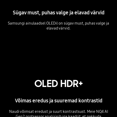
Sügav must, puhas valge ja elavad värvid
Samsungi ainulaadsel OLEDil on sügav must, puhas valge ja
elavad värvid.
OLED HDR+
Võimas eredus ja suuremad kontrastid
Naudi võimsat eredust ja suurt kontrastsust. Meie NQ4 AI
Gen2 protsessor analüüsib iga kaadrit, et pakkuda