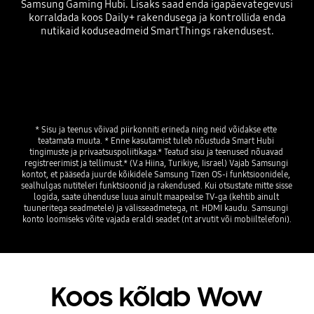
Samsung Gaming Hubi. Lisaks saad enda igapäevategevusi
korraldada koos Daily+ rakendusega ja kontrollida enda
nutikaid koduseadmeid SmartThings rakendusest.
* Sisu ja teenus võivad piirkonniti erineda ning neid võidakse ette 
teatamata muuta. * Enne kasutamist tuleb nõustuda Smart Hubi 
tingimuste ja privaatsuspoliitikaga.* Teatud sisu ja teenused nõuavad 
registreerimist ja tellimust.* (V.a Hiina, Turikiye, Iisrael) Vajab Samsungi 
kontot, et pääseda juurde kõikidele Samsung Tizen OS-i funktsioonidele, 
sealhulgas nutiteleri funktsioonid ja rakendused. Kui otsustate mitte sisse 
logida, saate ühenduse luua ainult maapealse TV-ga (kehtib ainult 
tuuneritega seadmetele) ja välisseadmetega, nt. HDMI kaudu. Samsungi 
Koos kõlab Wow