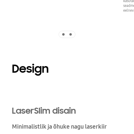
kasuta
seadme
eelnev
Indicator 1
Indicator 2
Design
Playing video
LaserSlim disain
Minimalistlik ja õhuke nagu laserkiir