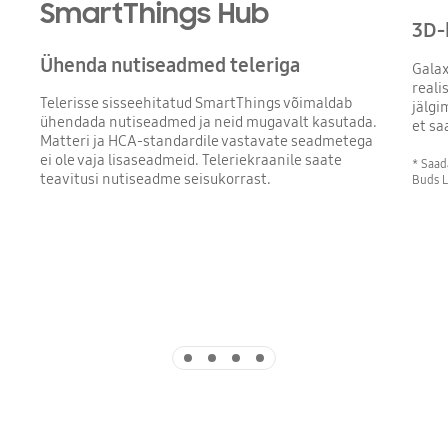
SmartThings Hub
3D-
Ühenda nutiseadmed teleriga
Galax
reali
Telerisse sisseehitatud SmartThings võimaldab
jälgi
ühendada nutiseadmed ja neid mugavalt kasutada.
et s
Matteri ja HCA-standardile vastavate seadmetega
ei ole vaja lisaseadmeid. Teleriekraanile saate
* Saad
teavitusi nutiseadme seisukorrast.
Buds L
Indicator 1
Indicator 2
Indicator 3
Indicator 4