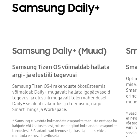
Samsung Daily+
Samsung Daily+ (Muud)
Sm
Samsung Tizen OS võimaldab hallata
Sma
argi- ja elustiili tegevusi
Optim
mis v
Samsung Tizen OS-i rakenduste ökosüsteemis
Smart
võimaldab Daily+ mugavalt hallata igapäevaseid
erin
tegevusi ja elustiili mugavalt teleri vahendusel.
muuda
Daily+ sisaldab rakendusi ja teenuseid, nagu
SmartThings ja Workspace.
* Saad
erinev
* Samsung ei vastuta kolmandate osapoolte teenuste eest ega ka
või to
kahjude või kaotuste eest, mis on tingitud kolmandate osapoolte
WiFi, 
teenustest. * Saadaolevad teenused ja kasutajaliides võivad
sissel
muutuda eelneva teavituseta.