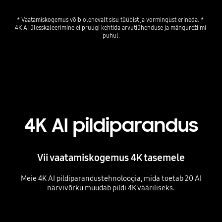
* Vaatamiskogemus võib olenevalt sisu tüübist ja vormingust erineda. * 
4K AI ülesskaleerimine ei pruugi kehtida arvutiühenduse ja mängurežiimi 
puhul.
4K AI pildiparandus
Vii vaatamiskogemus 4K tasemele
Meie 4K AI pildiparandustehnoloogia, mida toetab 20 AI
närvivõrku muudab pildi 4K vääriliseks.
Playing video