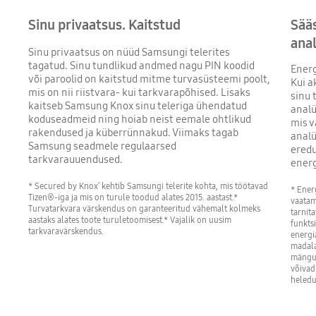
Sinu privaatsus. Kaitstud
Sääs
anal
Sinu privaatsus on nüüd Samsungi telerites
tagatud. Sinu tundlikud andmed nagu PIN koodid
Energ
või paroolid on kaitstud mitme turvasüsteemi poolt,
Kui a
mis on nii riistvara- kui tarkvarapõhised. Lisaks
sinu 
kaitseb Samsung Knox sinu teleriga ühendatud
analü
koduseadmeid ning hoiab neist eemale ohtlikud
mis v
rakendused ja küberrünnakud. Viimaks tagab
analü
Samsung seadmele regulaarsed
eredu
tarkvarauuendused.
energ
* Secured by Knox’ kehtib Samsungi telerite kohta, mis töötavad
* Ener
Tizen®-iga ja mis on turule toodud alates 2015. aastast.*
vaatam
Turvatarkvara värskendus on garanteeritud vähemalt kolmeks
tarnit
aastaks alates toote turuletoomisest.* Vajalik on uusim
funktsi
tarkvaravärskendus.
energi
madala
mängur
võivad
heledu