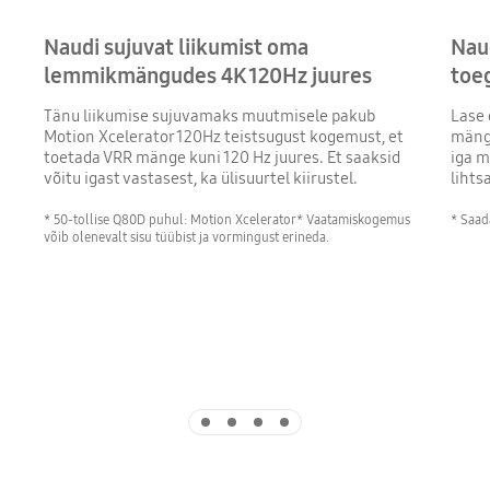
Naudi sujuvat liikumist oma
Nau
lemmikmängudes 4K 120Hz juures
toe
Tänu liikumise sujuvamaks muutmisele pakub
Lase 
Motion Xcelerator 120Hz teistsugust kogemust, et
mängu
toetada VRR mänge kuni 120 Hz juures. Et saaksid
iga m
võitu igast vastasest, ka ülisuurtel kiirustel.
lihts
* 50-tollise Q80D puhul: Motion Xcelerator* Vaatamiskogemus
* Saad
võib olenevalt sisu tüübist ja vormingust erineda.
Indicator 1
Indicator 2
Indicator 3
Indicator 4