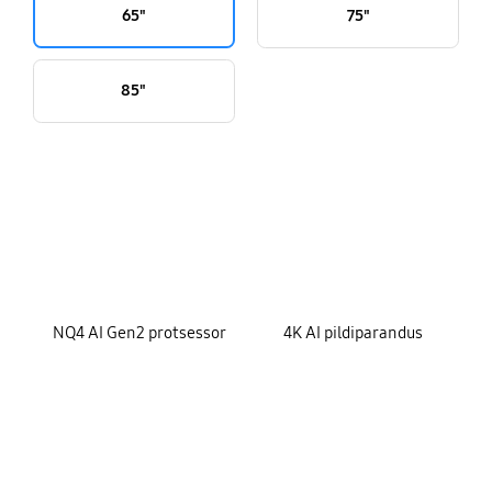
65"
75"
85"
key features
NQ4 AI Gen2 protsessor
4K AI pildiparandus