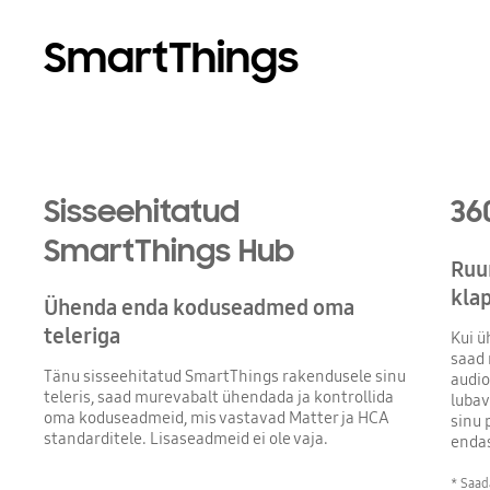
SmartThings
Playing video
Sisseehitatud
36
SmartThings Hub
Ruu
kla
Ühenda enda koduseadmed oma
teleriga
Kui ü
saad 
Tänu sisseehitatud SmartThings rakendusele sinu
audio
teleris, saad murevabalt ühendada ja kontrollida
lubav
oma koduseadmeid, mis vastavad Matter ja HCA
sinu 
standarditele. Lisaseadmeid ei ole vaja.
enda
* Saad