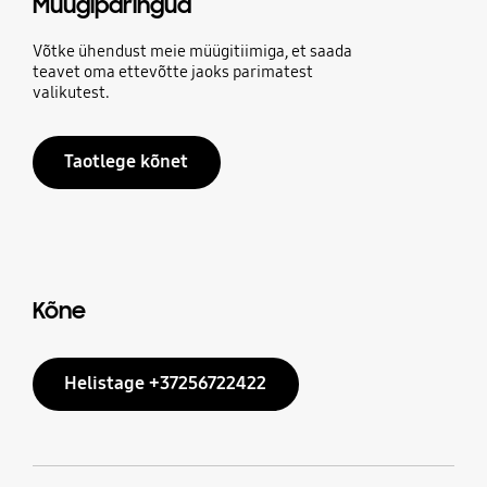
Müügipäringud
Võtke ühendust meie müügitiimiga, et saada
teavet oma ettevõtte jaoks parimatest
valikutest.
Taotlege kõnet
Kõne
Helistage +37256722422