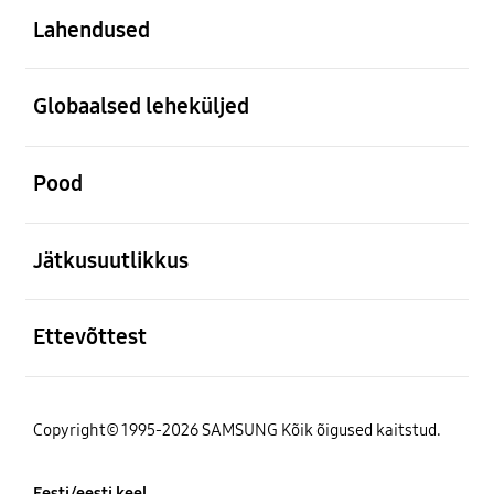
Lahendused
avatud
Globaalsed leheküljed
avatud
Pood
avatud
Jätkusuutlikkus
avatud
Ettevõttest
Copyright© 1995-2026 SAMSUNG Kõik õigused kaitstud.
Eesti/eesti keel