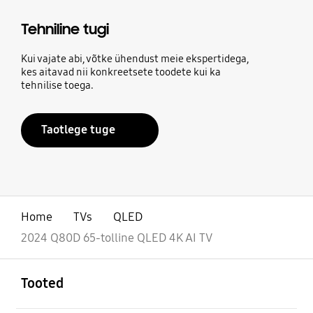
Tehniline tugi
Kui vajate abi, võtke ühendust meie ekspertidega,
kes aitavad nii konkreetsete toodete kui ka
tehnilise toega.
Taotlege tuge
Home
TVs
QLED
2024 Q80D 65-tolline QLED 4K AI TV
avatud
Footer Navigation
Tooted
avatud