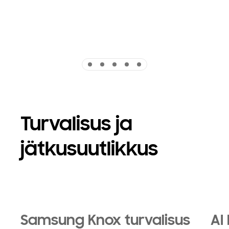
Indicator 1
Indicator 2
Indicator 3
Indicator 4
Indicator 5
Turvalisus ja
jätkusuutlikkus
Samsung Knox turvalisus
AI