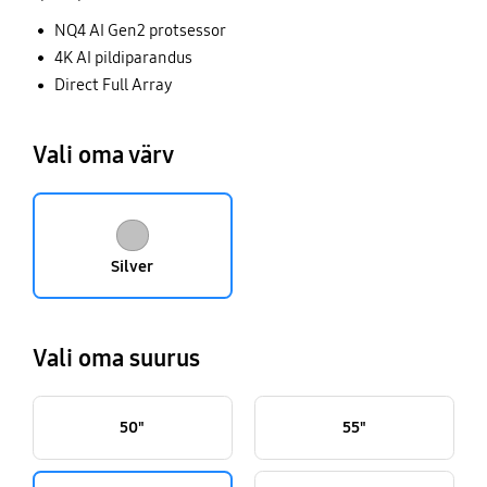
NQ4 AI Gen2 protsessor
4K AI pildiparandus
Direct Full Array
Vali oma värv
Silver
Vali oma suurus
50"
55"