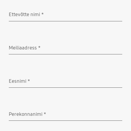
Ettevõtte nimi
*
Nõutud
Meiliaadress
*
Nõutud
Eesnimi
*
Nõutud
Perekonnanimi
*
Nõutud