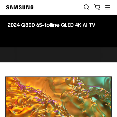
Skip
Otsi
Ostukäru
to
Samsung
content
2024 Q80D 65-tolline QLED 4K AI TV