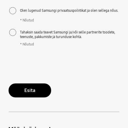
Olen lugenud Samsungi privaatsuspoliitikat ja olen sellega nõus.
* Nõutud
Tahaksin saada teavet Samsungi ja/või selle partnerite toodete,
teenuste, pakkumiste ja turunduse kohta.
* Nõutud
Esita