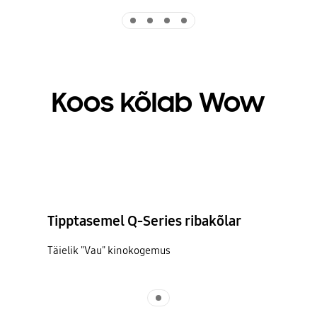
Indicator 1
Indicator 2
Indicator 3
Indicator 4
Koos kõlab Wow
Tipptasemel Q-Series ribakõlar
Täielik "Vau" kinokogemus
Indicator 1