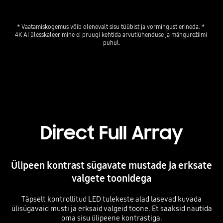
* Vaatamiskogemus võib olenevalt sisu tüübist ja vormingust erineda. * 
4K AI ülesskaleerimine ei pruugi kehtida arvutiühenduse ja mängurežiimi 
puhul.
Direct Full Array
Ülipeen kontrast sügavate mustade ja erksate
valgete toonidega
Täpselt kontrollitud LED tulekeste alad lasevad kuvada
ülisügavaid musti ja erksaid valgeid toone. Et saaksid nautida
oma sisu ülipeene kontrastiga.