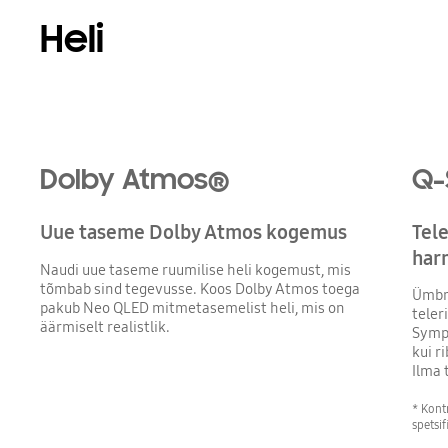
Heli
Playing video
Dolby Atmos®
Q-
Uue taseme Dolby Atmos kogemus
Tele
har
Naudi uue taseme ruumilise heli kogemust, mis
tõmbab sind tegevusse. Koos Dolby Atmos toega
Ümbri
pakub Neo QLED mitmetasemelist heli, mis on
teler
äärmiselt realistlik.
Symph
kui r
Ilma 
* Kont
spetsi