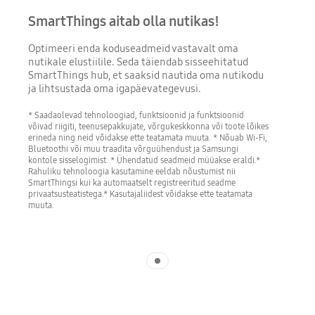
SmartThings aitab olla nutikas!
Optimeeri enda koduseadmeid vastavalt oma
nutikale elustiilile. Seda täiendab sisseehitatud
SmartThings hub, et saaksid nautida oma nutikodu
ja lihtsustada oma igapäevategevusi.
* Saadaolevad tehnoloogiad, funktsioonid ja funktsioonid
võivad riigiti, teenusepakkujate, võrgukeskkonna või toote lõikes
erineda ning neid võidakse ette teatamata muuta. * Nõuab Wi-Fi,
Bluetoothi või muu traadita võrguühendust ja Samsungi
kontole sisselogimist. * Ühendatud seadmeid müüakse eraldi.*
Rahuliku tehnoloogia kasutamine eeldab nõustumist nii
SmartThingsi kui ka automaatselt registreeritud seadme
privaatsusteatistega.* Kasutajaliidest võidakse ette teatamata
muuta.
Indicator 1