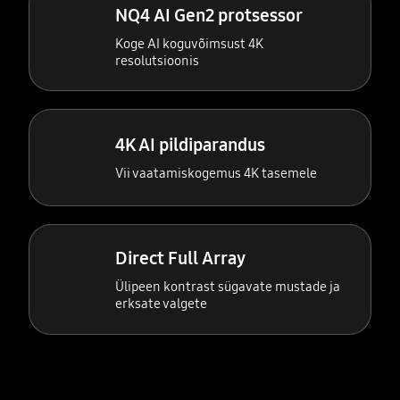
NQ4 AI Gen2 protsessor
Koge AI koguvõimsust 4K
resolutsioonis
4K AI pildiparandus
Vii vaatamiskogemus 4K tasemele
Direct Full Array
Ülipeen kontrast sügavate mustade ja
erksate valgete