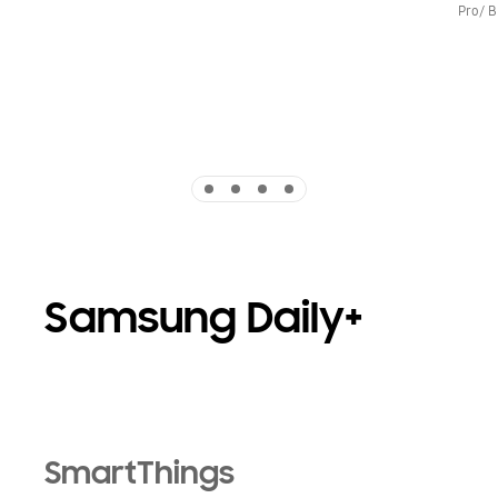
Pro/ B
Indicator 1
Indicator 2
Indicator 3
Indicator 4
Samsung Daily+
SmartThings