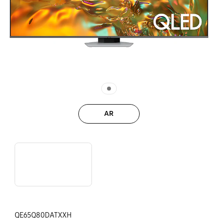
AR
19. 2024 Q80D full feature tour video
QE65Q80DATXXH