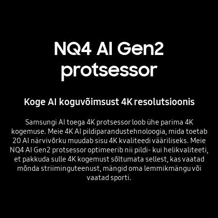
NQ4 AI Gen2
protsessor
Koge AI koguvõimsust 4K resolutsioonis
Samsungi AI toega 4K protsessor loob ühe parima 4K
kogemuse. Meie 4K AI pildiparandustehnoloogia, mida toetab
20 AI närvivõrku muudab sisu 4K kvaliteedi vääriliseks. Meie
NQ4 AI Gen2 protsessor optimeerib nii pildi- kui helikvaliteeti,
et pakkuda sulle 4K kogemust sõltumata sellest, kas vaatad
mõnda striiminguteenust, mängid oma lemmikmängu või
vaatad sporti.
Playing video