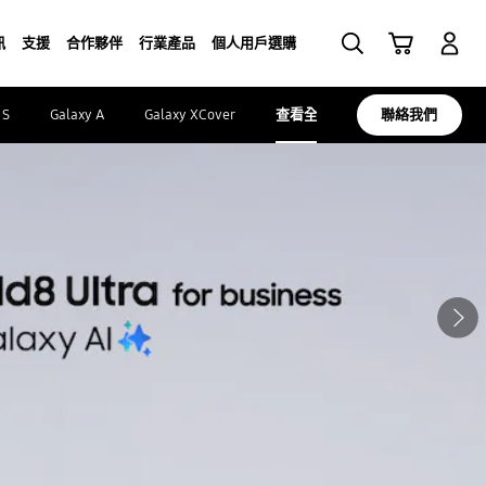
Cart
搜尋
登入
訊
支援
合作夥伴
行業產品
個人用戶選購
 S
Galaxy A
Galaxy XCover
查看全部
聯絡我們
下一頁