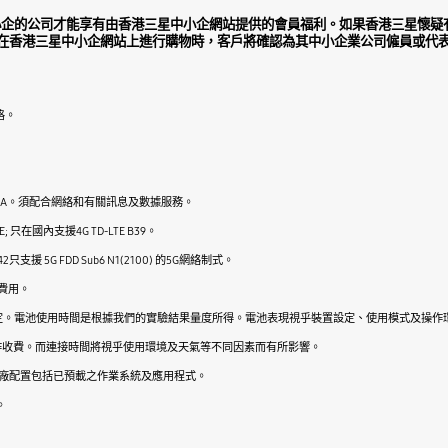
小企的公司才能享有由香港三星中小企網站提供的會員福利。如果香港三星懷疑
並在香港三星中小企網站上進行購物時，客戶將確認為其中小企業公司僱員或代
格。
及WCDMA。須配合網絡和有關訊息及數據服務。
; 只在國內支援4G TD-LTE B39。
 5G及A42只支援 5G FDD Sub6 N1(2100) 的5G網絡制式。
費用。
而定。電池使用時間是根據我們的實驗結果量度所得。電池表現視乎裝置設定、使用模式及操作
務另作收費。而連接時間將視乎使用環境及天氣等不同因素而有所影響。
出廠配置包括已預載之作業系統及應用程式。
。