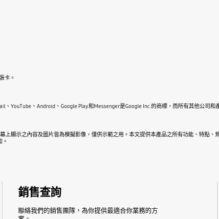
一張卡。
le Maps、Gmail、YouTube、Android、Google Play和Messenger是Google Inc.的商
屏幕上顯示之內容及圖片皆為模擬影像，僅供示範之用。本文提供本產品之所有功能、特點、規
知。
銷售查詢
聯絡我們的銷售團隊，為你提供最適合你業務的方
案。