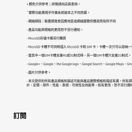
+ 顏色只供參考；詳情請向店員查詢。
ˇ 實際功能需視乎作業系統版本之不同而異。
- 網絡頻段：裝置頻寬會因應地區或網絡服務供應商而有所不同
- 產品功能與規格的更改恕不另行通知。
- MicroSD存儲卡需另行購買
- MicroSD 卡槽不可同時插入 MicroSD 卡和 SIM 卡，卡槽一次只可以容納
- 當其中一個SIM卡槽支援4G或3G制式時，另一個SIM卡槽只支援2G制式。
- Google+、Google、the Google logo、Google Search、Goog
- 圖片只供參考。
- 本文提供的所有產品規格和描述可能與產品實際規格和描述有異。所有
計、定價、部件、性能、表現、可用性及效能等，如有更改，恕不另行通
訂閱