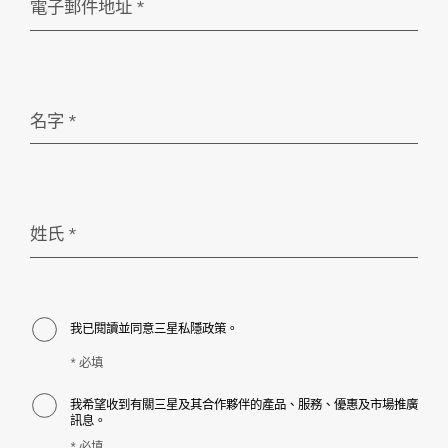
電子郵件地址
*
必填
名字
*
必填
姓氏
*
必填
我已閱讀並同意三星私隱政策。
* 必填
我希望收到有關三星及其合作夥伴的產品、服務、優惠及市場推廣
訊息。
* 必填