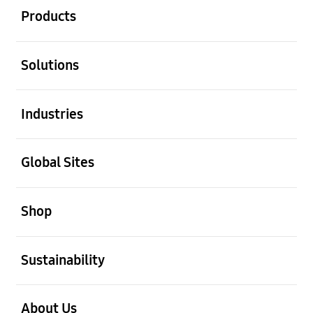
Products
Buka
Solutions
Buka
Industries
Buka
Global Sites
Buka
Shop
Buka
Sustainability
Buka
About Us