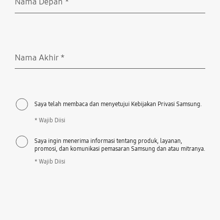
Nama Depan
*
Wajib Diisi
Nama Akhir
*
Wajib Diisi
Saya telah membaca dan menyetujui Kebijakan Privasi Samsung.
* Wajib Diisi
Saya ingin menerima informasi tentang produk, layanan,
promosi, dan komunikasi pemasaran Samsung dan atau mitranya.
* Wajib Diisi