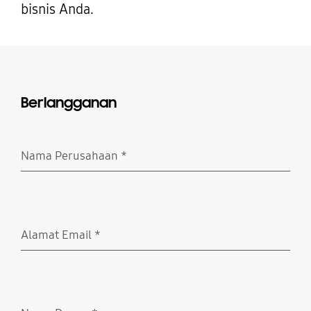
bisnis Anda.
Berlangganan
Nama Perusahaan
*
Wajib Diisi
Alamat Email
*
Wajib Diisi