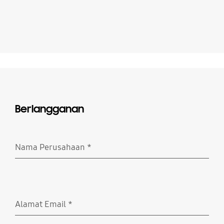
Berlangganan
Nama Perusahaan
*
Wajib Diisi
Alamat Email
*
Wajib Diisi