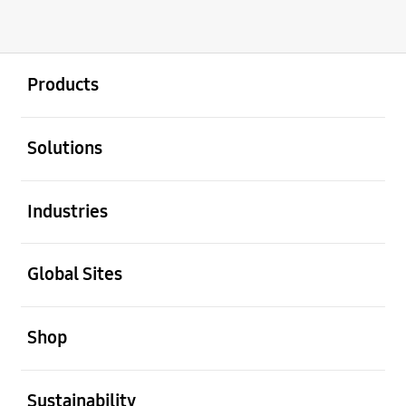
Buka
Footer Navigation
Products
Buka
Solutions
Buka
Industries
Buka
Global Sites
Buka
Shop
Buka
Sustainability