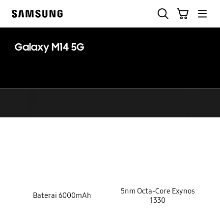
Skip
Cari
Troli
to
Samsung
content
Galaxy M14 5G
key features
5nm Octa-Core Exynos
Baterai 6000mAh
1330