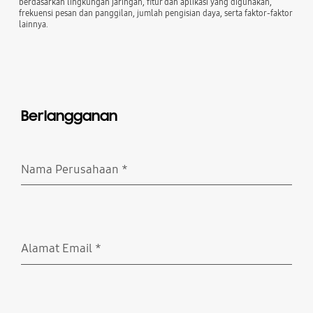
berdasarkan lingkungan jaringan, fitur dan aplikasi yang digunakan,
frekuensi pesan dan panggilan, jumlah pengisian daya, serta faktor-faktor
lainnya.
Berlangganan
Nama Perusahaan
*
Wajib Diisi
Alamat Email
*
Wajib Diisi