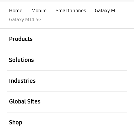
Home
Mobile
Smartphones
Galaxy M
Galaxy M14 5G
Buka
Footer Navigation
Products
Buka
Solutions
Buka
Industries
Buka
Global Sites
Buka
Shop
Buka