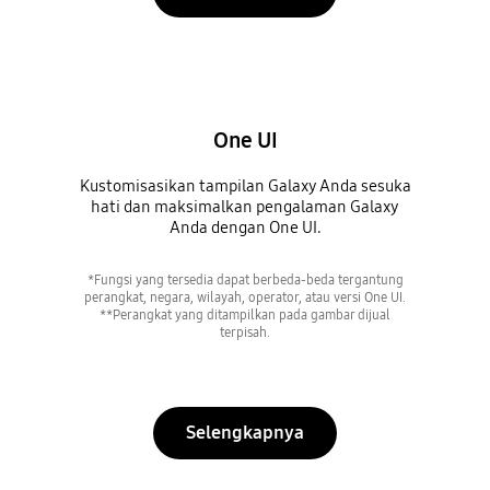
One UI
Kustomisasikan tampilan Galaxy Anda sesuka
hati dan maksimalkan pengalaman Galaxy
Anda dengan One UI.
*Fungsi yang tersedia dapat berbeda-beda tergantung
perangkat, negara, wilayah, operator, atau versi One UI.
**Perangkat yang ditampilkan pada gambar dijual
terpisah.
Selengkapnya