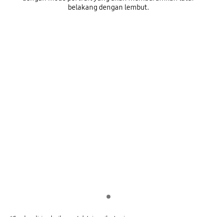
belakang dengan lembut.
Indicator 1