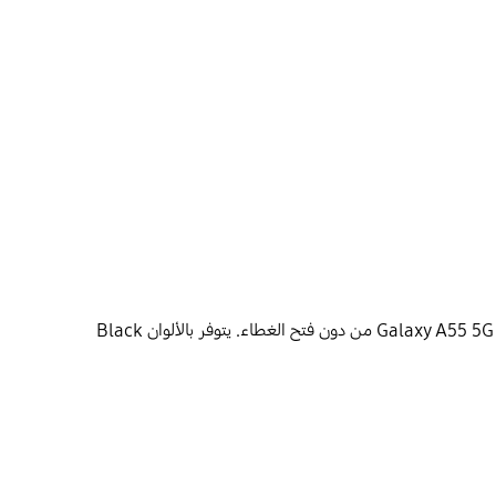
يوفر غطاء المحفظة Smart View الحماية لجهازك، مع الاحتفاظ له بمظهر أنيق، ويتيح له كذلك الوصول إلى شاشة العرض التفاعلية لهاتف Galaxy A55 5G من دون فتح الغطاء. يتوفر بالألوان Black