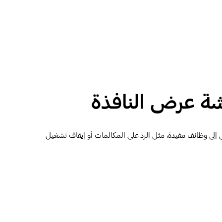
شة عرض النافذة
النافذة باستخدام غطاء المحفظة Smart View أن تمنحك إمكانية الوصول إلى وظائف مفيدة، مثل الرد على المكالمات أو إيقاف تشغيل