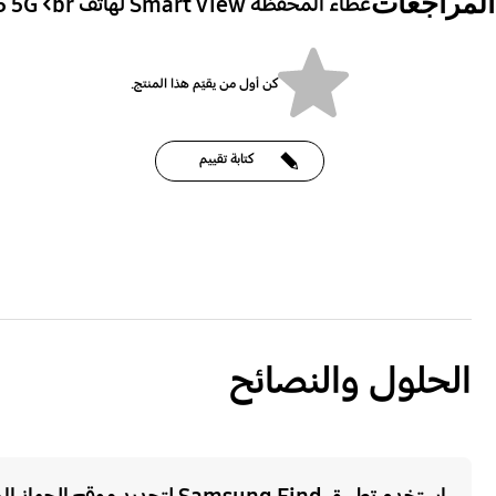
المراجعات
غطاء المحفظة Smart View لهاتف Galaxy A55 5G <br>
كن أول من يقيّم هذا المنتج.
كتابة تقييم
bazaarvoice Certification Label
الحلول والنصائح