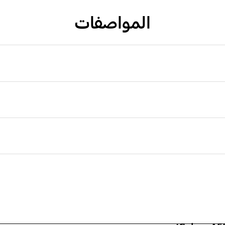
المواصفات
جسم (جم)