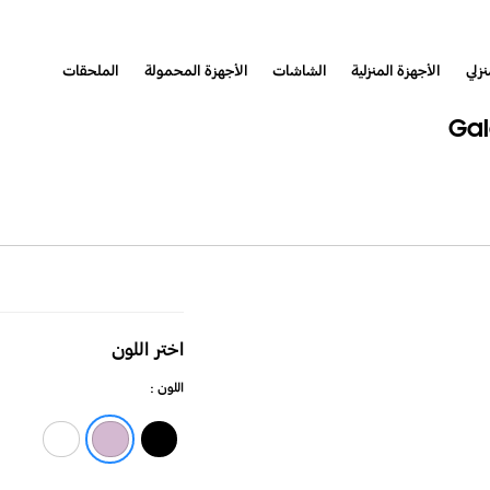
نزلي
الأجهزة المنزلية
الشاشات
الأجهزة المحمولة
الملحقات
غطاء
المحفظة
اختر اللون
Smart
اللون :
View
لهاتف
White
Lavender
Black
Galaxy