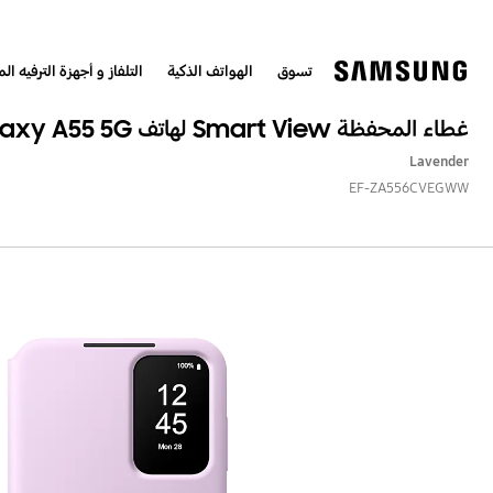
تسوق
الهواتف الذكية
التلفاز و أجهزة الترفيه الم
غطاء المحفظة Smart View لهاتف Galaxy A55 5G
Lavender
EF-ZA556CVEGWW