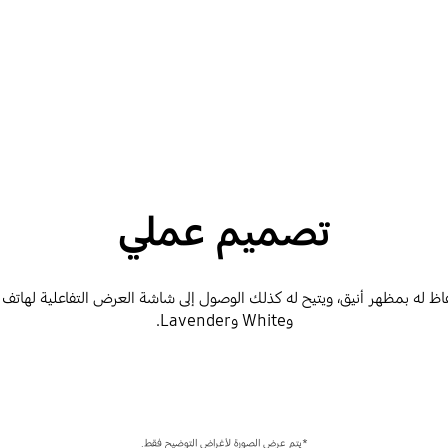
تصميم عملي
وWhite وLavender.
*يتم عرض الصورة لأغراض التوضيح فقط.