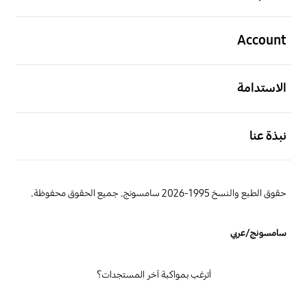
افتح
Account
افتح
الاستدامة
افتح
نبذة عنا
حقوق الطبع والنسخ 1995-2026 سامسونج. جميع الحقوق محفوظة.
سامسونج/عربي
أترغب بمواكبة آخر المستجدات؟