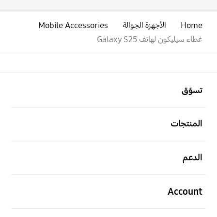
Home
الأجهزة الجوالة
Mobile Accessories
غطاء سيليكون لهاتف Galaxy S25
افتح
Footer Navigation
تسوّق
افتح
المنتجات
افتح
الدعم
افتح
Account
افتح