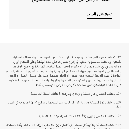
تعرف على المزيد
*قد تختلف جميع المواصفات والأوصاف الواردة هنا عن المواصفات والأوصاف الفعلية
للمنتج. وتحتفظ سامسونج بحقها في إدراج تغييرات على هذه الوثيقة وعلى المنتج الوارد
وصفه هنا في أي وقت ودون التزام بتقديم إخطار بهذا التغيير. كما تخضع جميع الوظائف
والخصائص والمواصفات وواجهة المستخدم الرسومية والمعلومات الأخرى المتعلقة بالمنتج
الواردة في هذه الوثيقة للتغيير دون إشعار أو التزام ويشمل ذلك على سبيل المثال لا الحصر
المزايا والتصميم والتسعير والمكونات والأداء والتوافر وقدرات المنتج. المحتويات الظاهرة
على الشاشة عبارة عن صور محاكاة لأغراض العرض التوضيحي فقط.
*قد يختلف الاتصال عبر شبكة واي فاي وسرعته باختلاف البيئة المحيطة.
*قد تنخفض قوة الشبكة وسرعة نقل البيانات عند استعمال شرائح SIM المزدوجة في نفس
الوقت.
*قد يختلف المقاس والوزن وفقًا لإعدادات الجهاز وعملية التصنيع.
*الشاشة مقاسة قطريًا كهيكل مستطيلي كامل دون احتساب الزوايا المنحنية. وتُعد مساحة