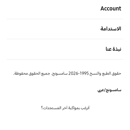
Account
افتح
الاستدامة
افتح
نبذة عنا
حقوق الطبع والنسخ 1995-2026 سامسونج. جميع الحقوق محفوظة.
سامسونج/عربي
أترغب بمواكبة آخر المستجدات؟