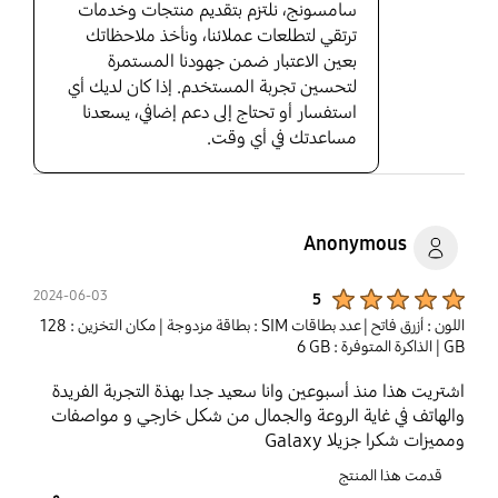
سامسونج، نلتزم بتقديم منتجات وخدمات
ترتقي لتطلعات عملائنا، ونأخذ ملاحظاتك
بعين الاعتبار ضمن جهودنا المستمرة
لتحسين تجربة المستخدم. إذا كان لديك أي
استفسار أو تحتاج إلى دعم إضافي، يسعدنا
مساعدتك في أي وقت.
Anonymous
Product Ratings :
2024-06-03
5
اللون : أزرق فاتح
| عدد بطاقات SIM : بطاقة مزدوجة
| مكان التخزين : ‎128
GB‎
| الذاكرة المتوفرة : ‎‎‎6 GB‎‎‎
اشتريت هذا منذ أسبوعين وانا سعيد جدا بهذة التجربة الفريدة
والهاتف في غاية الروعة والجمال من شكل خارجي و مواصفات
ومميزات شكرا جزيلا Galaxy
قدمت هذا المنتج