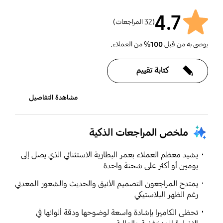
Galaxy Buds, Galaxy
Buds FE, Galaxy Fit2,
4.7
(32 المراجعات)
Galaxy Fit e, Galaxy Fit,
Galaxy Watch6, Galaxy
يوصى به من قبل
100
% من العملاء.
Watch5, Galaxy Watch4,
Galaxy Watch3, Galaxy
كتابة تقييم
Watch, Galaxy Watch
Active2, Galaxy Watch
Active, Gear Fit2 Pro,
مشاهدة التفاصيل
Gear Fit2, Gear Sport,
Gear S3, Gear S2
ملخص المراجعات الذكية
دعم SmartThings
تلفزيون محمول
يشيد معظم العملاء بعمر البطارية الاستثنائي الذي يصل إلى
يومين أو أكثر على شحنة واحدة
نعم
لا
يمتدح المراجعون التصميم الأنيق والحديث والشعور المعدني
رغم الظهر البلاستيكي
تحظى الكاميرا بإشادة واسعة لوضوحها ودقة ألوانها في