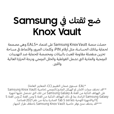
ضع ثقتك في Samsung
Knox Vault
حصلت منصة Samsung Knox Vault على اعتماد EAL5+‎ وهي مصممة
لحماية بياناتك الحساسة، مثل أرقام PIN، وكلمات المرور، والأنماط، في مساحة
تخزين منفصلة مقاومة للعبث بالبيانات ومخصصة للحماية ضد التهديدات
البرمجية والمادية التي تشمل الفولطية والخلل البرمجي ودرجة الحرارة العالية
والليزر.
*EAL: مستوى ضمان التقييم (CC، المعايير العامة)
**قد تختلف ميزات الأمان أو الهيكل المادي/البرمجي لخاصية Samsung Knox Vault
على الهواتف الذكية من الفئة Samsung Galaxy A عن تلك التي تشتمل عليها أجهزة
Samsung Galaxy الرائدة، بما في ذلك الهواتف الذكية من الفئة S ومن الفئة Z ومن الفئة S
FE والأجهزة اللوحية Tab S series الصادرة بدايةً من عام 2021 فصاعداً.
***قد يختلف مدى توفر خاصية Samsung Knox Vault باختلاف طراز الجهاز.