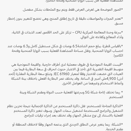
المشاهدة الفعلية أقل بسبب الزوايا المنحنية وفتحة الكاميرا.
*الصور الموضحة هي لغرض العرض فقط، ويتم بيع الملحقات بشكل منفصل.
*تعتبر الميزات والمواصفات دقيقة في تاريخ إطلاق المنتج، وهي تخضع للتغيير بدون إخطار
مسبق.
*سرعة وحدة المعالجة المركزية CPU – ترتكز على الحد الأقصى لعدد الذبذات في الثانية،
وأداء المعالج وكفاءته على التوالي.
*بالقياس قطريًا، يبلغ حجم الشاشة6.5 بوصات في شكل مستطيل كامل و6.3 بوصات عند
احتساب الزوايا المنحنية. وتقل مساحة المشاهدة الفعلية بسبب الزوايا المنحنية وفتحة
الكاميرا.
*قيست القيمة النموذجية في ظروف معملية لدى أطراف خارجية. والقيمة النموذجية هي
متوسط القيمة التقديرية التي تأخذ في الاعتبار حدوث انحراف في سعة البطارية فيما بين
العينات التي خضعت للاختبار وفقًا لمعيار IEC 61960. وتبلغ سعة البطارية المقدَّرة (كحد
أدنى) 4,900ملي أمبير في الساعة. وقد يختلف عمر البطارية الفعلي باختلاف بيئة الشبكة
وأنماط الاستخدام وغيرهما من العوامل الأخرى.
* ربما تختلف إتاحة شبكة 5G وسرعتها الفعلية حسب الدولة ومقدم الشبكة وبيئة
المستخدم.
*الذاكرة المتاحة للمستخدم: تقل ذاكرة المستخدم عن الذاكرة الإجمالية نتيجة تخزين نظام
التشغيل والبرامج المستخدمة لتشغيل سمات الجهاز. وسوف تتغير ذاكرة المستخدم
الفعلية بالاستناد إلى نوع مشغِّل الجهاز، وقد تختلف بعد إجراء ترقيات للبرامج.
*الشبكة: ربما يتغير عرض النطاق الترددي الذي يدعمه الجهاز وفقًا لاختلاف المنطقة أو
مقدم الخدمة.