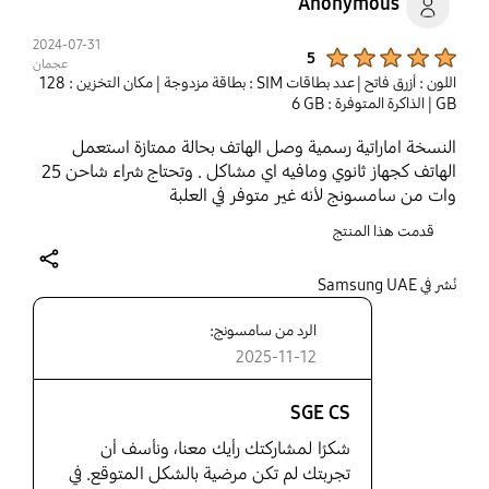
Anonymous
2024-07-31
Product Ratings :
5
عجمان
اللون : أزرق فاتح
| عدد بطاقات SIM : بطاقة مزدوجة
| مكان التخزين : ‎128
GB‎
| الذاكرة المتوفرة : ‎‎‎6 GB‎‎‎
النسخة اماراتية رسمية وصل الهاتف بحالة ممتازة استعمل
الهاتف كجهاز ثانوي ومافيه اي مشاكل . وتحتاج شراء شاحن 25
وات من سامسونج لأنه غير متوفر في العلبة
قدمت هذا المنتج
share
نُشر في Samsung UAE
الرد من سامسونج:
2025-11-12
SGE CS
شكرًا لمشاركتك رأيك معنا، ونأسف أن
تجربتك لم تكن مرضية بالشكل المتوقع. في