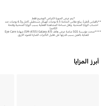
*يتم عرض الصورة لأغراض التوضيح فقط.
**بالقياس قُطرياً، يبلغ مقاس الشاشة 6.5 بوصات كهيكل مستطيلي كامل و6.3 بوصات عند
احتساب الزوايا المنحنية. وتقل مساحة المشاهدة الفعلية بسبب الزوايا المنحنية وفتحة
الكاميرا.
****منحت مؤسسة SGS شاشة عرض هاتف Galaxy A15 ‏(SM-A155) شهادة Eye Care
للعناية بالعين بسبب قدرتها على تقليل التأثيرات الضارة للضوء الأزرق.
أبرز المزايا