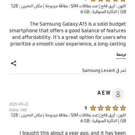
اللون : أزرق فاتح
| عدد بطاقات SIM : بطاقة مزدوجة
| مكان التخزين : ‎128
GB‎
| الذاكرة المتوفرة : ‎‎‎6 GB‎‎‎
The Samsung Galaxy A15 is a solid budget
smartphone that offers a good balance of features
and affordability. It's a great option for users who
prioritize a smooth user experience, a long-lasting
battery, and a decent camera without breaking
ترجمة
the bank.
share
نُشر في Samsung Levant
A E W
2025-09-22
Product Ratings :
5
Dubai, UAE
اللون : أزرق فاتح
| عدد بطاقات SIM : بطاقة مزدوجة
| مكان التخزين : ‎128
GB‎
| الذاكرة المتوفرة : ‎‎‎6 GB‎‎‎
I bought this about a year ago, and it has been