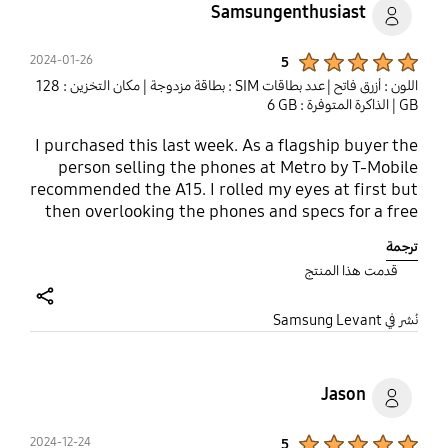
Samsungenthusiast
Product Ratings :
2024-01-26
5
اللون : أزرق فاتح
| عدد بطاقات SIM : بطاقة مزدوجة
| مكان التخزين : ‎128
GB‎
| الذاكرة المتوفرة : ‎‎‎6 GB‎‎‎
I purchased this last week. As a flagship buyer the
person selling the phones at Metro by T-Mobile
recommended the A15. I rolled my eyes at first but
then overlooking the phones and specs for a free
phone (which retails for 249. I was impressed. I've
ترجمة
had the phone for a week and even though I only
قدمت هذا المنتج
have 4gb of ram the phone works great, has a
beautiful screen, an nfc reader and great camera
share
setup. Came with android 14 also. No gripe.
نُشر في Samsung Levant
Battery last me two days. Highly recommend for
someone tired of dropping over a thousand dollars
for a phone
Jason
Product Ratings :
2024-12-24
5