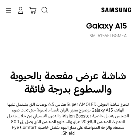
p
o
بحث
Navigation
سلة التسوق
تسجيل الدخول
t
Galaxy A15
SM-A155FLBGMEA
شاشة عرض مفعمة بالحيوية
والسطوع بدرجة فائقة
تتميز شاشة العرض Super AMOLED مقاس 6.5 بوصات التي يشتمل عليها
الهاتف Galaxy A15 بوضوح معزز بألوان نابضة بالحيوية حتى تحت ضوء
الشمس بفضل خاصية Vision Booster، والتمرير الانسيابي من خلال معدل
التحديث المحسّن البالغ 90 هرتز، والسطوع المحسّن الذي يصل إلى 800
شمعة، والراحة المتواصلة على مدار اليوم بفضل خاصية Eye Comfort
Shield.