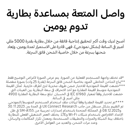
واصل المتعة بمساعدة بطارية
تدوم يومين
أصبح لديك وقت أكبر لتحقيق إنتاجية فائقة من خلال بطارية بقدرة 5000 مللي
أمبير في الساعة (بشكل نموذجي)، فهي قادرة على الاستمرار لمدة يومين، ويُعاد
شحنها بسرعة من خلال خاصية الشحن فائق السرعة.
*قد تختلف واجهة المستخدم الفعلية عن الصورة. يتم عرض الصورة لأغراض التوضيح فقط.
**يُباع الشاحن الحائطي المُزود بخاصية الشحن فائق السرعة (بقدرة 25 وات) بصورة منفصلة
***خضعت القيمة النموذجية للاختبار ضمن ظروف مخبرية لدى أطراف خارجية. تُمثّل القيمة
النموذجية متوسط القيمة المقدّرة مع أخذ الانحراف في سعة البطارية بين العينات التي
خضعت للاختبار وفقاً لمعيار IEC 61960 في الحسبان. تبلغ سعة البطارية المقدّرة 4900
مللي أمبير في الساعة.
****تم تحديد القيمة المقدرة وفقاً لبيانات ملف استخدام المستخدم المتوسط/النموذجي.
تم التقييم بشكل مستقل من جانب UX Connect Research في المدة بين 30.11.2023
و08.12.2023 في المملكة المتحدة باستخدام إصدارات تجريبية من SM-A155 في ظل
الإعداد الافتراضي باستخدام شبكات Wi-Fi وLTE. يختلف العمر التشغيلي الفعلي للبطارية
باختلاف بيئة الشبكة والميزات والتطبيقات المستخدمة، ومعدل تكرار المكالمات والرسائل،
وعدد مرات الشحن، والعديد من العوامل الأخرى.