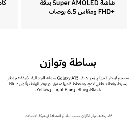
شاشة Super AMOLED بدقة
كاميرا
FHD+‎ ومقاس 6.5 بوصات
بساطة وتوازن
مصمم لإنجاز المهام. يُبرز هاتف Galaxy A15 سماته الجمالية الأنيقة عبر إطار
بسيط، وغطاء خلفي لامع، ومخطط كاميرا منمق. ويتوفر الهاتف بألوان Blue
Black، وBlue، وLight Blue، وYellow.
*قد يختلف توفر الألوان حسب البلد أو المنطقة أو شركة الاتصالات.