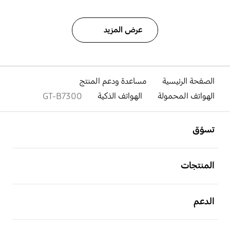
عرض المزيد
الصفحة الرئيسية
مساعدة ودعم المنتج
الهواتف المحمولة
الهواتف الذكية
GT-B7300
افتح
Footer Navigation
تسوّق
افتح
المنتجات
افتح
الدعم
افتح