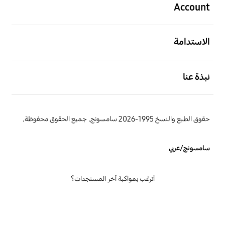
Account
افتح
الاستدامة
افتح
نبذة عنا
حقوق الطبع والنسخ 1995-2026 سامسونج. جميع الحقوق محفوظة.
سامسونج/عربي
أترغب بمواكبة آخر المستجدات؟