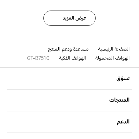
عرض المزيد
الصفحة الرئيسية
مساعدة ودعم المنتج
الهواتف المحمولة
الهواتف الذكية
GT-B7510
افتح
Footer Navigation
تسوّق
افتح
المنتجات
افتح
الدعم
افتح