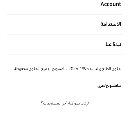
Account
افتح
الاستدامة
افتح
نبذة عنا
حقوق الطبع والنسخ 1995-2026 سامسونج. جميع الحقوق محفوظة.
سامسونج/عربي
أترغب بمواكبة آخر المستجدات؟