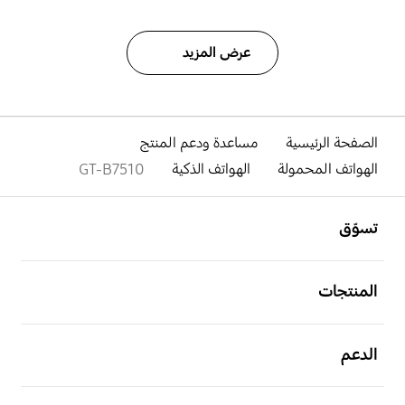
عرض المزيد
الصفحة الرئيسية
مساعدة ودعم المنتج
الهواتف المحمولة
الهواتف الذكية
GT-B7510
افتح
Footer Navigation
تسوّق
افتح
المنتجات
افتح
الدعم
افتح