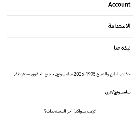
Account
افتح
الاستدامة
افتح
نبذة عنا
حقوق الطبع والنسخ 1995-2026 سامسونج. جميع الحقوق محفوظة.
سامسونج/عربي
أترغب بمواكبة آخر المستجدات؟