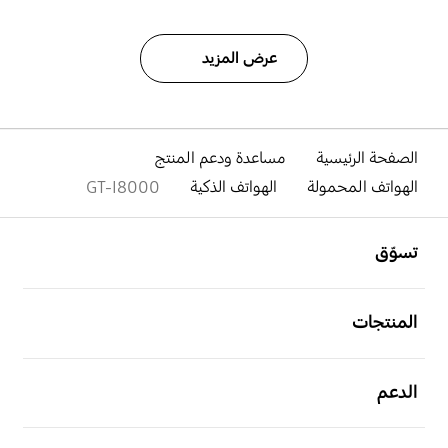
عرض المزيد
الصفحة الرئيسية
مساعدة ودعم المنتج
الهواتف المحمولة
الهواتف الذكية
GT-I8000
افتح
Footer Navigation
تسوّق
افتح
المنتجات
افتح
الدعم
افتح