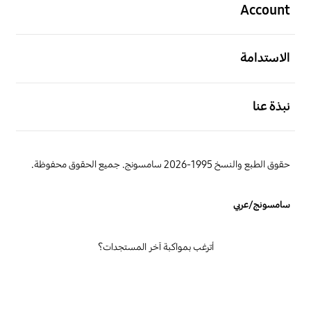
Account
افتح
الاستدامة
افتح
نبذة عنا
حقوق الطبع والنسخ 1995-2026 سامسونج. جميع الحقوق محفوظة.
سامسونج/عربي
أترغب بمواكبة آخر المستجدات؟