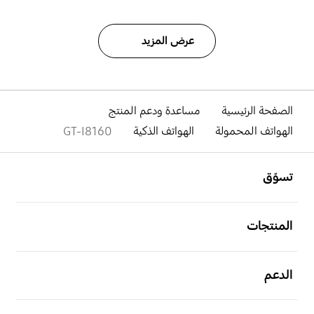
عرض المزيد
الصفحة الرئيسية
مساعدة ودعم المنتج
الهواتف المحمولة
الهواتف الذكية
GT-I8160
افتح
Footer Navigation
تسوّق
افتح
المنتجات
افتح
الدعم
افتح