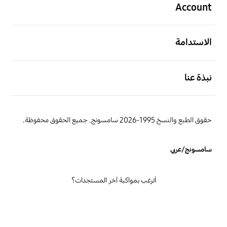
Account
افتح
الاستدامة
افتح
نبذة عنا
حقوق الطبع والنسخ 1995-2026 سامسونج. جميع الحقوق محفوظة.
سامسونج/عربي
أترغب بمواكبة آخر المستجدات؟